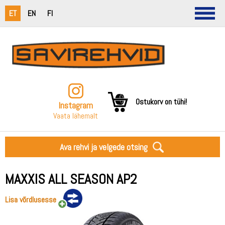
ET
EN
FI
Ostukorv on tühi!
Instagram
Vaata lähemalt
Ava rehvi ja velgede otsing
MAXXIS ALL SEASON AP2
Lisa võrdlusesse