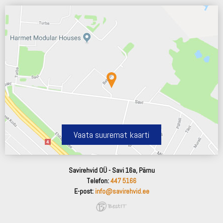
Vaata suuremat kaarti
Savirehvid OÜ - Savi 16a, Pärnu
Telefon:
447 5166
E-post:
info@savirehvid.ee