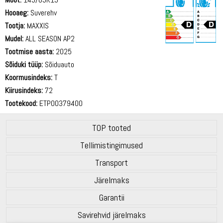
Hooaeg:
Suverehv
Tootja:
MAXXIS
Mudel:
ALL SEASON AP2
Tootmise aasta:
2025
69 dB
Sõiduki tüüp:
Sõiduauto
Koormusindeks:
T
Kiirusindeks:
72
Tootekood:
ETP00379400
TOP tooted
Tellimistingimused
Transport
Järelmaks
Garantii
Savirehvid järelmaks