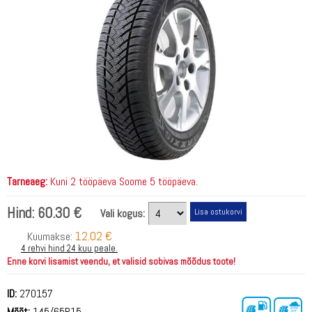
Tarneaeg:
Kuni 2 tööpäeva Soome 5 tööpäeva.
Hind:
60.30 €
Vali kogus:
12.02 €
Kuumakse:
4 rehvi hind 24 kuu peale.
Enne korvi lisamist veendu, et valisid sobivas mõõdus toote!
ID:
270157
Mõõt:
145/65R15