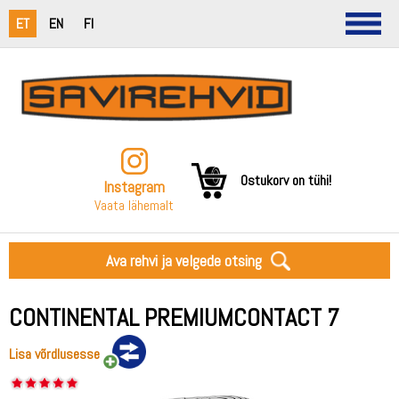
ET
EN
FI
Ostukorv on tühi!
Instagram
Vaata lähemalt
Ava rehvi ja velgede otsing
CONTINENTAL PREMIUMCONTACT 7
Lisa võrdlusesse