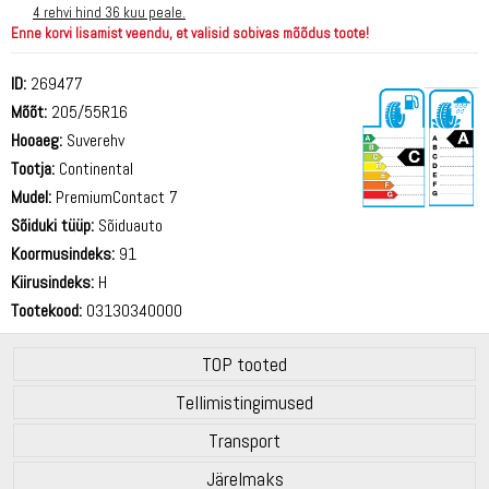
4 rehvi hind 36 kuu peale.
Enne korvi lisamist veendu, et valisid sobivas mõõdus toote!
ID:
269477
Mõõt:
205/55R16
Hooaeg:
Suverehv
Tootja:
Continental
Mudel:
PremiumContact 7
Sõiduki tüüp:
Sõiduauto
71 dB
Koormusindeks:
91
Kiirusindeks:
H
Tootekood:
03130340000
TOP tooted
Tellimistingimused
Transport
Järelmaks