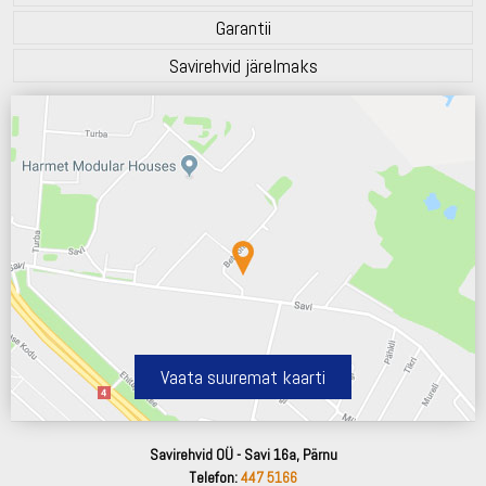
Garantii
Savirehvid järelmaks
Vaata suuremat kaarti
Savirehvid OÜ - Savi 16a, Pärnu
Telefon:
447 5166