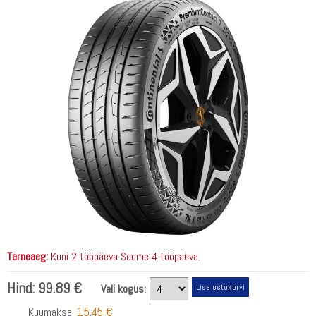
Tarneaeg:
Kuni 2 tööpäeva Soome 4 tööpäeva.
Hind:
99.89 €
Vali kogus:
15.45 €
Kuumakse: