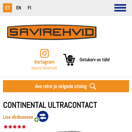
ET
EN
FI
Ostukorv on tühi!
Instagram
Vaata lähemalt
Ava rehvi ja velgede otsing
CONTINENTAL ULTRACONTACT
Lisa võrdlusesse