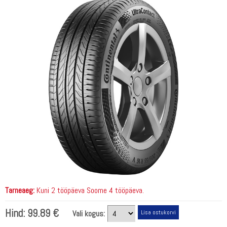
Tarneaeg:
Kuni 2 tööpäeva Soome 4 tööpäeva.
Hind:
99.89 €
Vali kogus: