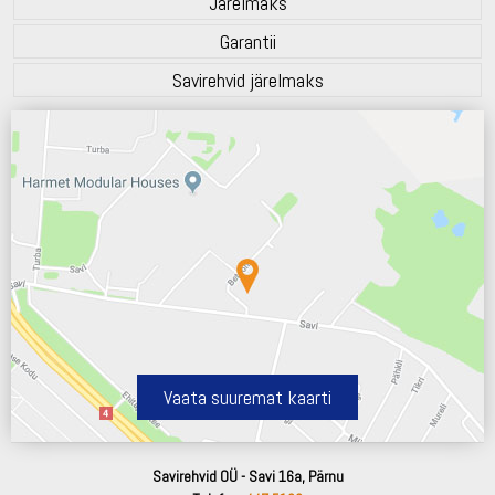
Järelmaks
Garantii
Savirehvid järelmaks
Vaata suuremat kaarti
Savirehvid OÜ - Savi 16a, Pärnu