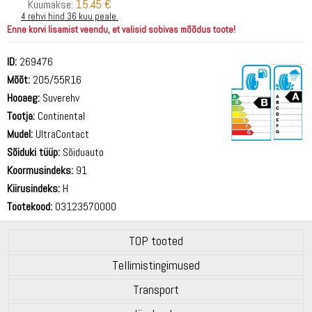
15.45 €
Kuumakse:
4 rehvi hind 36 kuu peale.
Enne korvi lisamist veendu, et valisid sobivas mõõdus toote!
ID:
269476
Mõõt:
205/55R16
Hooaeg:
Suverehv
Tootja:
Continental
Mudel:
UltraContact
Sõiduki tüüp:
Sõiduauto
69 dB
Koormusindeks:
91
Kiirusindeks:
H
Tootekood:
03123570000
TOP tooted
Tellimistingimused
Transport