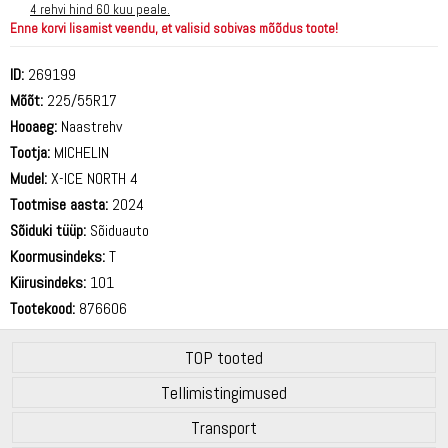
4 rehvi hind 60 kuu peale.
Enne korvi lisamist veendu, et valisid sobivas mõõdus toote!
ID:
269199
Mõõt:
225/55R17
Hooaeg:
Naastrehv
Tootja:
MICHELIN
Mudel:
X-ICE NORTH 4
Tootmise aasta:
2024
Sõiduki tüüp:
Sõiduauto
Koormusindeks:
T
Kiirusindeks:
101
Tootekood:
876606
TOP tooted
Tellimistingimused
Transport