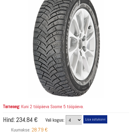
Tarneaeg:
Kuni 2 tööpäeva Soome 5 tööpäeva.
Hind:
234.84 €
Vali kogus:
28.79 €
Kuumakse: