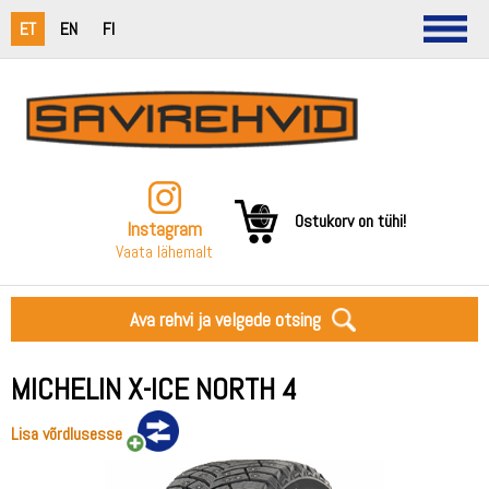
ET
EN
FI
Ostukorv on tühi!
Instagram
Vaata lähemalt
Ava rehvi ja velgede otsing
MICHELIN X-ICE NORTH 4
Lisa võrdlusesse