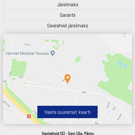
Järelmaks
Garantii
Savirehvid järelmaks
Vaata suuremat kaarti
Savirehvid OÜ - Savi 16a, Pärnu