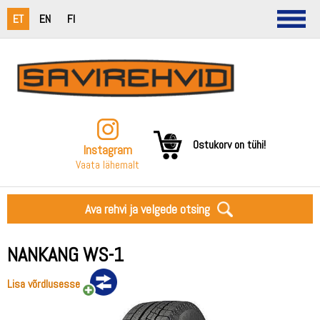
ET
EN
FI
Ostukorv on tühi!
Instagram
Vaata lähemalt
Ava rehvi ja velgede otsing
NANKANG WS-1
Lisa võrdlusesse