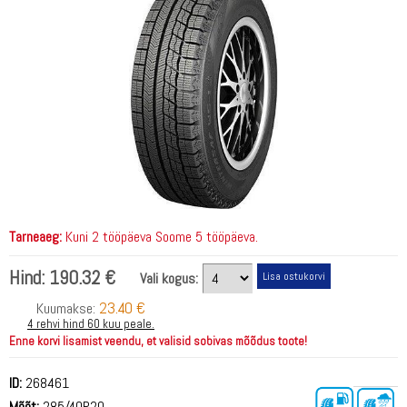
Tarneaeg:
Kuni 2 tööpäeva Soome 5 tööpäeva.
Hind:
190.32 €
Vali kogus:
23.40 €
Kuumakse:
4 rehvi hind 60 kuu peale.
Enne korvi lisamist veendu, et valisid sobivas mõõdus toote!
ID:
268461
Mõõt:
285/40R20