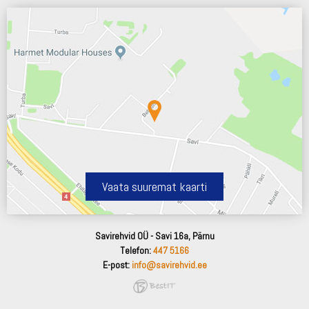
Vaata suuremat kaarti
Savirehvid OÜ - Savi 16a, Pärnu
Telefon:
447 5166
E-post:
info@savirehvid.ee