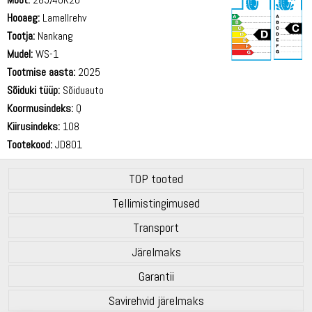
Hooaeg:
Lamellrehv
Tootja:
Nankang
Mudel:
WS-1
Tootmise aasta:
2025
72 dB
Sõiduki tüüp:
Sõiduauto
Koormusindeks:
Q
Kiirusindeks:
108
Tootekood:
JD801
TOP tooted
Tellimistingimused
Transport
Järelmaks
Garantii
Savirehvid järelmaks