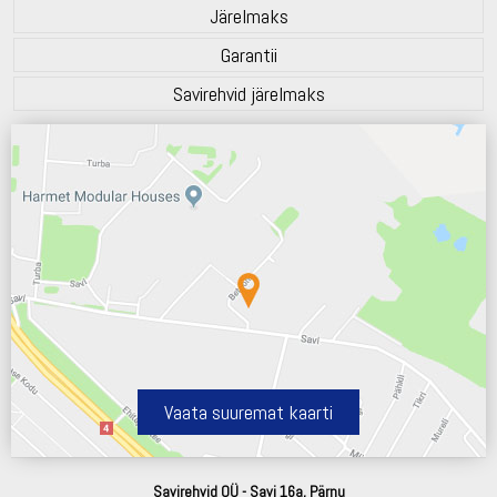
Järelmaks
Garantii
Savirehvid järelmaks
Vaata suuremat kaarti
Savirehvid OÜ - Savi 16a, Pärnu