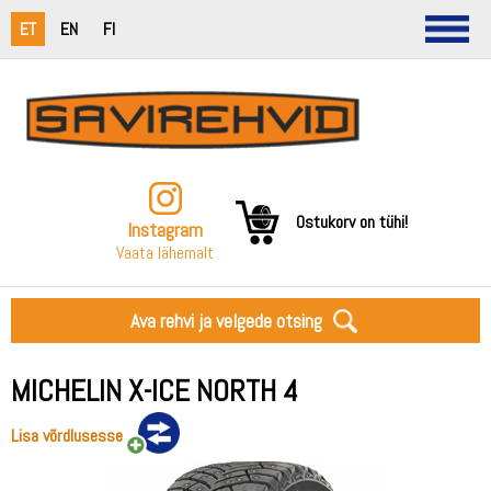
ET
EN
FI
Ostukorv on tühi!
Instagram
Vaata lähemalt
Ava rehvi ja velgede otsing
MICHELIN X-ICE NORTH 4
Lisa võrdlusesse