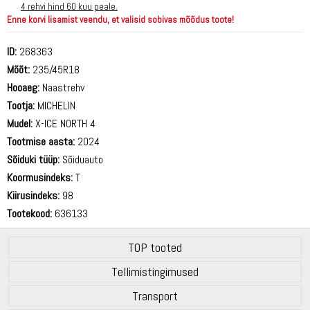
4 rehvi hind 60 kuu peale.
Enne korvi lisamist veendu, et valisid sobivas mõõdus toote!
ID:
268363
Mõõt:
235/45R18
Hooaeg:
Naastrehv
Tootja:
MICHELIN
Mudel:
X-ICE NORTH 4
Tootmise aasta:
2024
Sõiduki tüüp:
Sõiduauto
Koormusindeks:
T
Kiirusindeks:
98
Tootekood:
636133
TOP tooted
Tellimistingimused
Transport