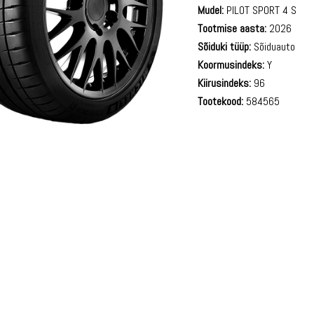
Mudel:
PILOT SPORT 4 S
Tootmise aasta:
2026
Sõiduki tüüp:
Sõiduauto
Koormusindeks:
Y
Kiirusindeks:
96
Tootekood:
584565