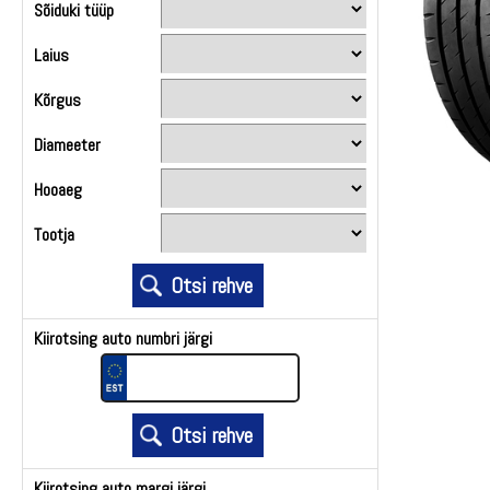
Sõiduki tüüp
Laius
Kõrgus
Diameeter
Hooaeg
Tootja
Kiirotsing auto numbri järgi
Kiirotsing auto margi järgi