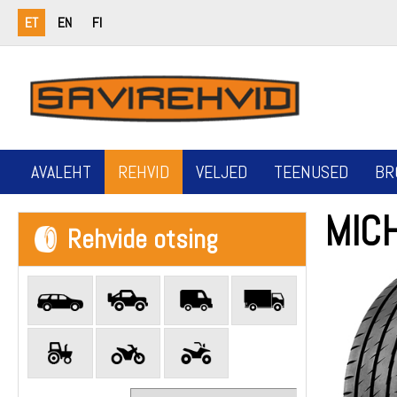
ET
EN
FI
AVALEHT
REHVID
VELJED
TEENUSED
BR
MICH
Rehvide otsing