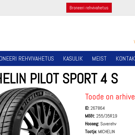
Broneeri rehvivahetus
ONEERI REHVIVAHETUS
KASULIK
MEIST
KONTAK
ELIN PILOT SPORT 4 S
Toode on arhive
ID:
267864
Mõõt:
255/35R19
Hooaeg:
Suverehv
Tootja:
MICHELIN