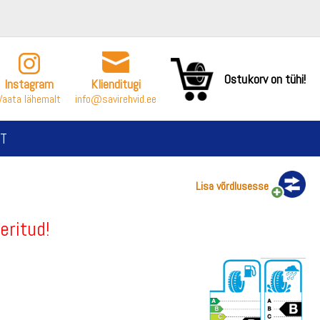
Ostukorv on tühi!
Instagram
Klienditugi
Vaata lähemalt
info@savirehvid.ee
T
Lisa võrdlusesse
eritud!