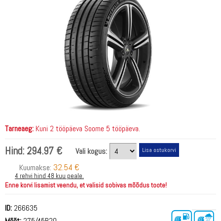
Tarneaeg:
Kuni 2 tööpäeva Soome 5 tööpäeva.
Hind:
294.97 €
Vali kogus:
32.54 €
Kuumakse:
4 rehvi hind 48 kuu peale.
Enne korvi lisamist veendu, et valisid sobivas mõõdus toote!
ID:
266635
Mõõt:
275/45R20