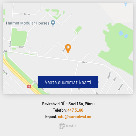
Vaata suuremat kaarti
Savirehvid OÜ - Savi 16a, Pärnu
Telefon:
447 5166
E-post:
info@savirehvid.ee