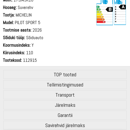
Hooaeg:
Suverehv
Tootja:
MICHELIN
Mudel:
PILOT SPORT 5
Tootmise aasta:
2026
72 dB
Sõiduki tüüp:
Sõiduauto
Koormusindeks:
Y
Kiirusindeks:
110
Tootekood:
112915
TOP tooted
Tellimistingimused
Transport
Järelmaks
Garantii
Savirehvid järelmaks