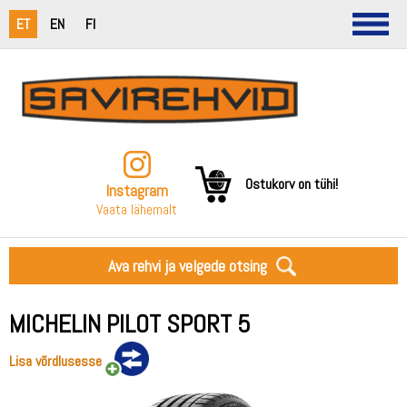
ET
EN
FI
Ostukorv on tühi!
Instagram
Vaata lähemalt
Ava rehvi ja velgede otsing
MICHELIN PILOT SPORT 5
Lisa võrdlusesse