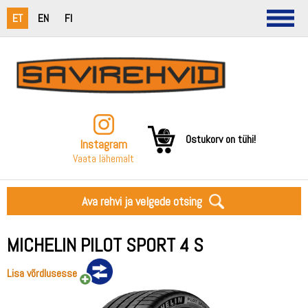
ET
EN
FI
Ostukorv on tühi!
Instagram
Vaata lähemalt
Ava rehvi ja velgede otsing
MICHELIN PILOT SPORT 4 S
Lisa võrdlusesse