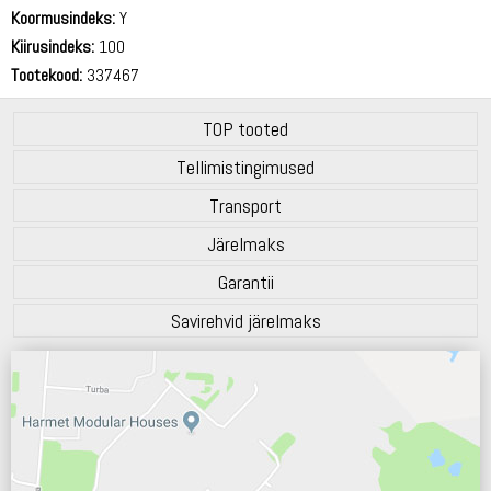
71 dB
Koormusindeks:
Y
Kiirusindeks:
100
Tootekood:
337467
TOP tooted
Tellimistingimused
Transport
Järelmaks
Garantii
Savirehvid järelmaks