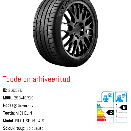
Toode on arhiveeritud!
ID:
266376
Mõõt:
255/40R19
Hooaeg:
Suverehv
Tootja:
MICHELIN
Mudel:
PILOT SPORT 4 S
Sõiduki tüüp:
Sõiduauto