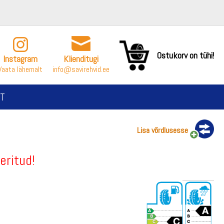
Ostukorv on tühi!
Instagram
Klienditugi
Vaata lähemalt
info@savirehvid.ee
T
Lisa võrdlusesse
eritud!