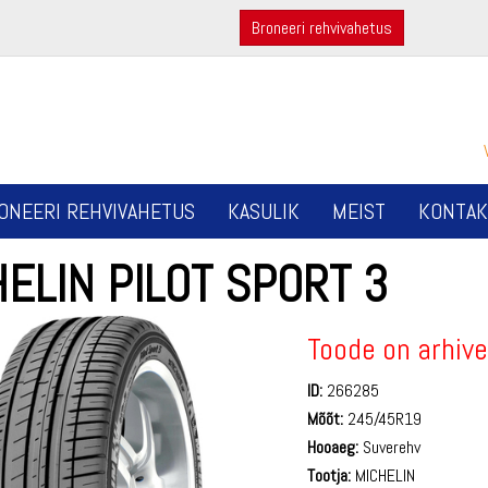
Broneeri rehvivahetus
ONEERI REHVIVAHETUS
KASULIK
MEIST
KONTAK
ELIN PILOT SPORT 3
Toode on arhive
ID:
266285
Mõõt:
245/45R19
Hooaeg:
Suverehv
Tootja:
MICHELIN