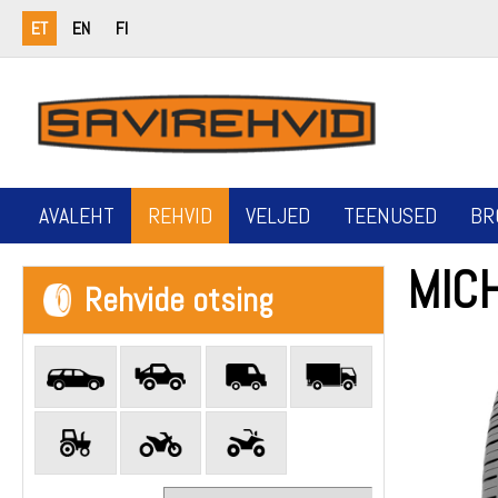
ET
EN
FI
AVALEHT
REHVID
VELJED
TEENUSED
BR
MICH
Rehvide otsing