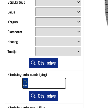
Sõiduki tüüp
Laius
Kõrgus
Diameeter
Hooaeg
Tootja
Kiirotsing auto numbri järgi
Kiirotsing auto margi järgi