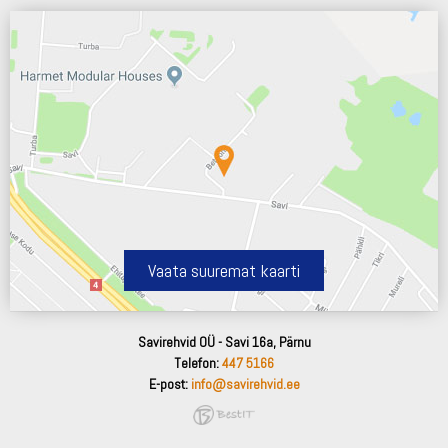
Vaata suuremat kaarti
Savirehvid OÜ - Savi 16a, Pärnu
Telefon:
447 5166
E-post:
info@savirehvid.ee