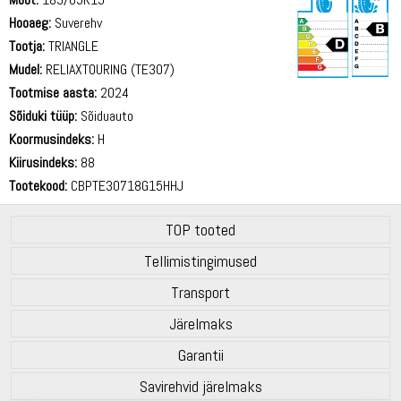
Hooaeg:
Suverehv
Tootja:
TRIANGLE
Mudel:
RELIAXTOURING (TE307)
Tootmise aasta:
2024
70 dB
Sõiduki tüüp:
Sõiduauto
Koormusindeks:
H
Kiirusindeks:
88
Tootekood:
CBPTE30718G15HHJ
TOP tooted
Tellimistingimused
Transport
Järelmaks
Garantii
Savirehvid järelmaks