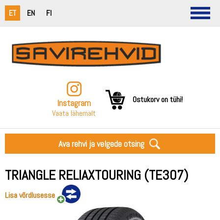
ET
EN
FI
Ostukorv on tühi!
Instagram
Vaata lähemalt
Ava rehvi ja velgede otsing
TRIANGLE RELIAXTOURING (TE307)
Lisa võrdlusesse