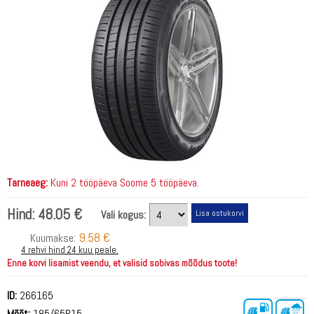
Tarneaeg:
Kuni 2 tööpäeva Soome 5 tööpäeva.
Hind:
48.05 €
Vali kogus:
9.58 €
Kuumakse:
4 rehvi hind 24 kuu peale.
Enne korvi lisamist veendu, et valisid sobivas mõõdus toote!
ID:
266165
Mõõt:
185/65R15