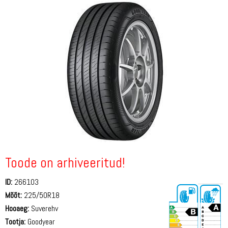
Toode on arhiveeritud!
ID:
266103
Mõõt:
225/50R18
Hooaeg:
Suverehv
Tootja:
Goodyear