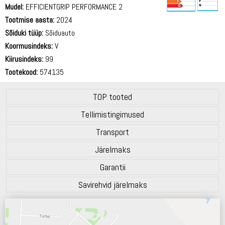
Mudel:
EFFICIENTGRIP PERFORMANCE 2
Tootmise aasta:
2024
69 dB
Sõiduki tüüp:
Sõiduauto
Koormusindeks:
V
Kiirusindeks:
99
Tootekood:
574135
TOP tooted
Tellimistingimused
Transport
Järelmaks
Garantii
Savirehvid järelmaks