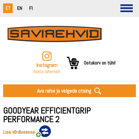
ET
EN
FI
Ostukorv on tühi!
Instagram
Vaata lähemalt
Ava rehvi ja velgede otsing
GOODYEAR EFFICIENTGRIP
PERFORMANCE 2
Lisa võrdlusesse