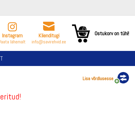
Ostukorv on tühi!
Instagram
Klienditugi
Vaata lähemalt
info@savirehvid.ee
T
Lisa võrdlusesse
eritud!