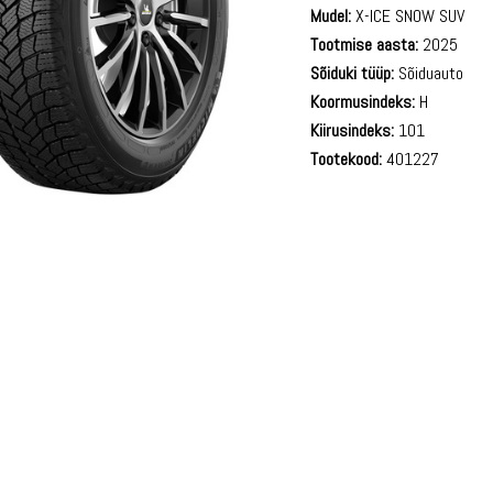
Mudel:
X-ICE SNOW SUV
Tootmise aasta:
2025
Sõiduki tüüp:
Sõiduauto
Koormusindeks:
H
Kiirusindeks:
101
Tootekood:
401227