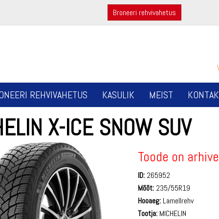
Broneeri rehvivahetus
ONEERI REHVIVAHETUS
KASULIK
MEIST
KONTAK
HELIN X-ICE SNOW SUV
Toode on arhive
ID:
265952
Mõõt:
235/55R19
Hooaeg:
Lamellrehv
Tootja:
MICHELIN