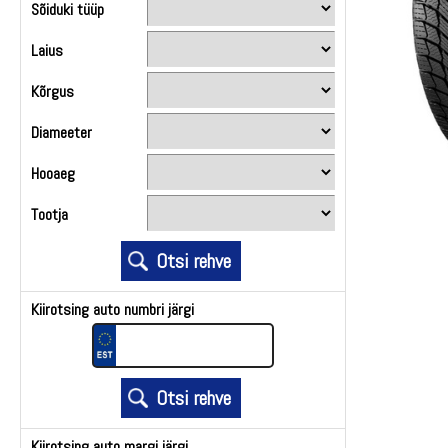
Sõiduki tüüp
Laius
Kõrgus
Diameeter
Hooaeg
Tootja
Kiirotsing auto numbri järgi
Kiirotsing auto margi järgi