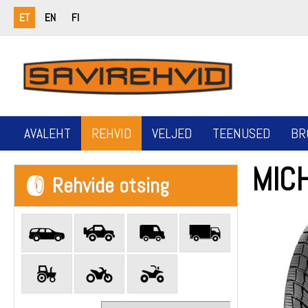
ET
EN
FI
AVALEHT
REHVID
VELJED
TEENUSED
BR
MIC
Rehvide otsing