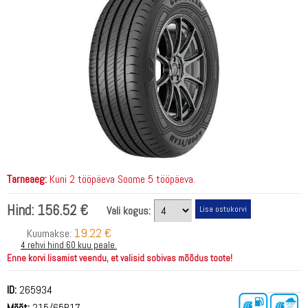
Tarneaeg:
Kuni 2 tööpäeva Soome 5 tööpäeva.
Hind:
156.52 €
Vali kogus:
19.22 €
Kuumakse:
4 rehvi hind 60 kuu peale.
Enne korvi lisamist veendu, et valisid sobivas mõõdus toote!
ID:
265934
Mõõt:
215/65R17