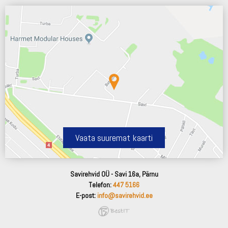
Vaata suuremat kaarti
Savirehvid OÜ - Savi 16a, Pärnu
Telefon:
447 5166
E-post:
info@savirehvid.ee