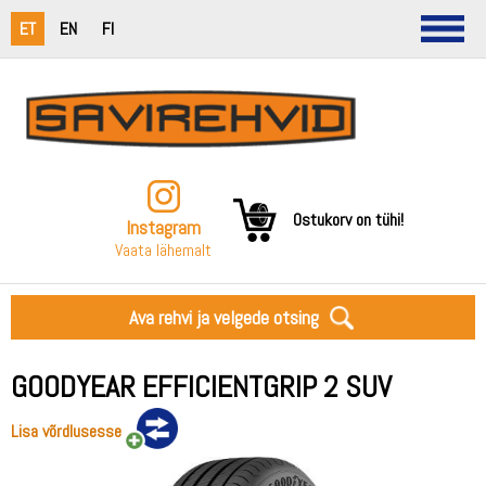
ET
EN
FI
Ostukorv on tühi!
Instagram
Vaata lähemalt
Ava rehvi ja velgede otsing
GOODYEAR EFFICIENTGRIP 2 SUV
Lisa võrdlusesse