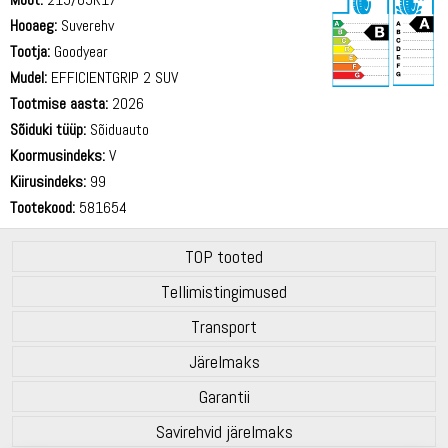
Hooaeg:
Suverehv
Tootja:
Goodyear
Mudel:
EFFICIENTGRIP 2 SUV
Tootmise aasta:
2026
70 dB
Sõiduki tüüp:
Sõiduauto
Koormusindeks:
V
Kiirusindeks:
99
Tootekood:
581654
TOP tooted
Tellimistingimused
Transport
Järelmaks
Garantii
Savirehvid järelmaks