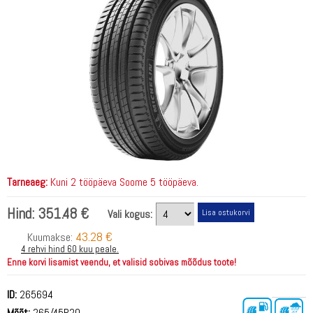
Tarneaeg:
Kuni 2 tööpäeva Soome 5 tööpäeva.
Hind:
351.48 €
Vali kogus:
43.28 €
Kuumakse:
4 rehvi hind 60 kuu peale.
Enne korvi lisamist veendu, et valisid sobivas mõõdus toote!
ID:
265694
Mõõt:
265/45R20