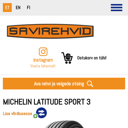
ET
EN
FI
Ostukorv on tühi!
Instagram
Vaata lähemalt
Ava rehvi ja velgede otsing
MICHELIN LATITUDE SPORT 3
Lisa võrdlusesse