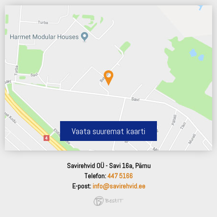
Vaata suuremat kaarti
Savirehvid OÜ - Savi 16a, Pärnu
Telefon:
447 5166
E-post:
info@savirehvid.ee