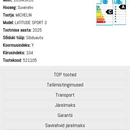
Hooaeg:
Suverehv
Tootja:
MICHELIN
Mudel:
LATITUDE SPORT 3
Tootmise aasta:
2025
71 dB
Sõiduki tüüp:
Sõiduauto
Koormusindeks:
Y
Kiirusindeks:
104
Tootekood:
521105
TOP tooted
Tellimistingimused
Transport
Järelmaks
Garantii
Savirehvid järelmaks