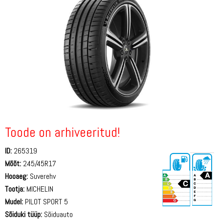
Toode on arhiveeritud!
ID:
265319
Mõõt:
245/45R17
Hooaeg:
Suverehv
Tootja:
MICHELIN
Mudel:
PILOT SPORT 5
Sõiduki tüüp:
Sõiduauto