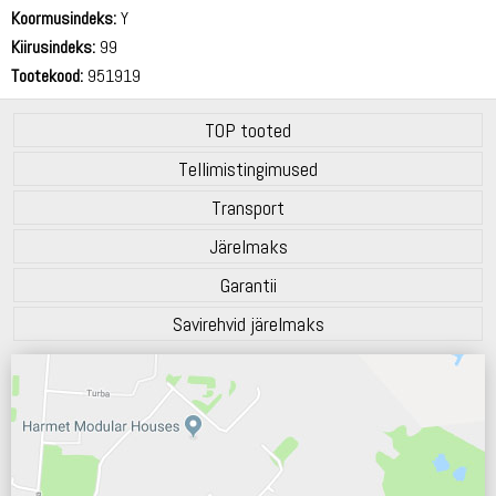
72 dB
Koormusindeks:
Y
Kiirusindeks:
99
Tootekood:
951919
TOP tooted
Tellimistingimused
Transport
Järelmaks
Garantii
Savirehvid järelmaks