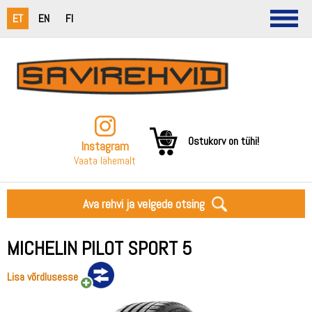
ET
EN
FI
Ostukorv on tühi!
Instagram
Vaata lähemalt
Ava rehvi ja velgede otsing
MICHELIN PILOT SPORT 5
Lisa võrdlusesse