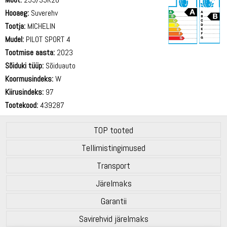
Hooaeg:
Suverehv
Tootja:
MICHELIN
Mudel:
PILOT SPORT 4
Tootmise aasta:
2023
71 dB
Sõiduki tüüp:
Sõiduauto
Koormusindeks:
W
Kiirusindeks:
97
Tootekood:
439287
TOP tooted
Tellimistingimused
Transport
Järelmaks
Garantii
Savirehvid järelmaks