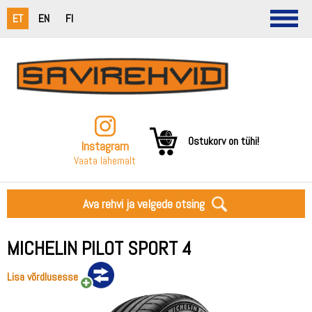
ET
EN
FI
Ostukorv on tühi!
Instagram
Vaata lähemalt
Ava rehvi ja velgede otsing
MICHELIN PILOT SPORT 4
Lisa võrdlusesse