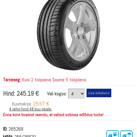
Tarneaeg:
Kuni 2 tööpäeva Soome 5 tööpäeva.
Hind:
245.19 €
Vali kogus:
25.57 €
Kuumakse:
4 rehvi hind 48 kuu peale.
Enne korvi lisamist veendu, et valisid sobivas mõõdus toote!
ID:
265269
Mõõt:
255/35R20