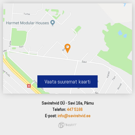
Vaata suuremat kaarti
Savirehvid OÜ - Savi 16a, Pärnu
Telefon:
447 5166
E-post:
info@savirehvid.ee