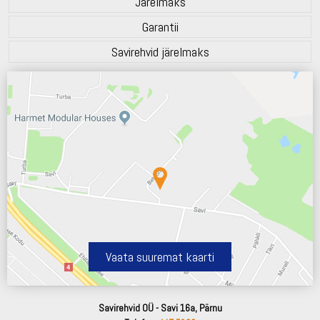
Järelmaks
Garantii
Savirehvid järelmaks
Vaata suuremat kaarti
Savirehvid OÜ - Savi 16a, Pärnu