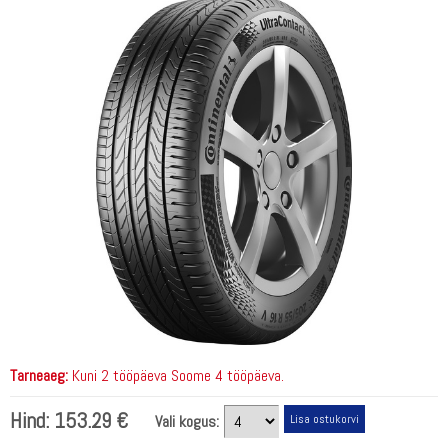
Tarneaeg:
Kuni 2 tööpäeva Soome 4 tööpäeva.
Hind:
153.29 €
Vali kogus: