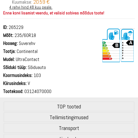
20.59 €
Kuumakse:
4 rehvi hind 48 kuu peale.
Enne korvi lisamist veendu, et valisid sobivas mõõdus toote!
ID:
265229
Mõõt:
235/60R18
Hooaeg:
Suverehv
Tootja:
Continental
Mudel:
UltraContact
Sõiduki tüüp:
Sõiduauto
70 dB
Koormusindeks:
103
Kiirusindeks:
V
Tootekood:
03124070000
TOP tooted
Tellimistingimused
Transport