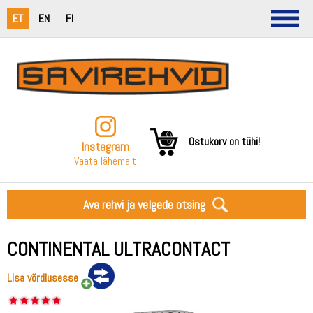
ET
EN
FI
Ostukorv on tühi!
Instagram
Vaata lähemalt
Ava rehvi ja velgede otsing
CONTINENTAL ULTRACONTACT
Lisa võrdlusesse