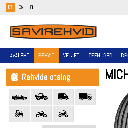
ET
EN
FI
AVALEHT
REHVID
VELJED
TEENUSED
BR
MICH
Rehvide otsing