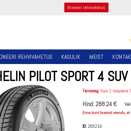
Broneeri rehvivahetus
ONEERI REHVIVAHETUS
KASULIK
MEIST
KONTAK
ELIN PILOT SPORT 4 SUV
Tarneaeg:
Kuni 2 tööpäeva 
Hind:
288.24 €
Val
Enne korvi lisamist veendu, et
ID:
265219