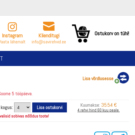
Ostukorv on tühi!
Instagram
Klienditugi
Vaata lähemalt
info@savirehvid.ee
T
Lisa võrdlusesse
Soome 5 tööpäeva.
35.54 €
Kuumakse:
i kogus:
4 rehvi hind 60 kuu peale.
 valisid sobivas mõõdus toote!