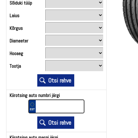
Sõiduki tüüp
Laius
Kõrgus
Diameeter
Hooaeg
Tootja
Kiirotsing auto numbri järgi
Kiirotsing auto margi järgi