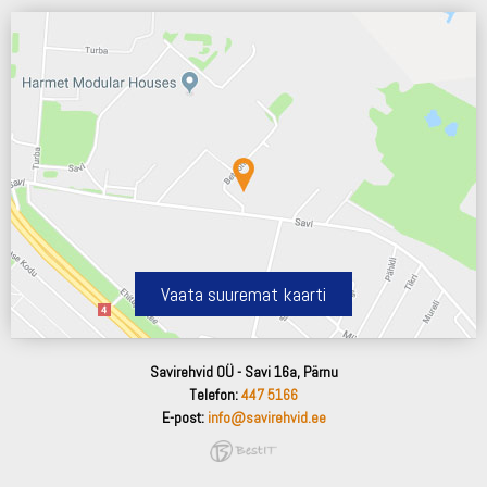
Vaata suuremat kaarti
Savirehvid OÜ - Savi 16a, Pärnu
Telefon:
447 5166
E-post:
info@savirehvid.ee