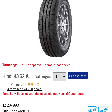
Tarneaeg:
Kuni 2 tööpäeva Soome 5 tööpäeva.
Hind:
43.62 €
Vali kogus:
8.66 €
Kuumakse:
4 rehvi hind 24 kuu peale.
Enne korvi lisamist veendu, et valisid sobivas mõõdus toote!
ID:
264993
Mõõt:
155/80R13