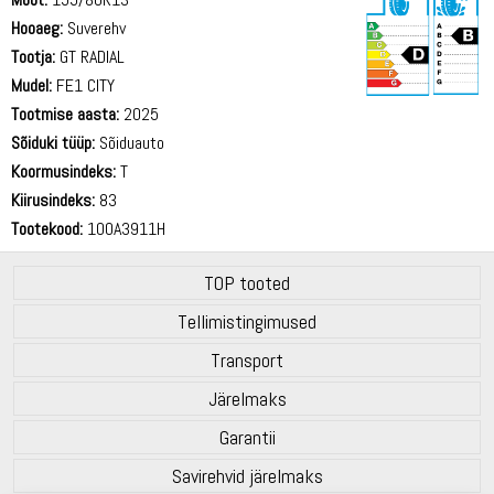
Hooaeg:
Suverehv
Tootja:
GT RADIAL
Mudel:
FE1 CITY
Tootmise aasta:
2025
71 dB
Sõiduki tüüp:
Sõiduauto
Koormusindeks:
T
Kiirusindeks:
83
Tootekood:
100A3911H
TOP tooted
Tellimistingimused
Transport
Järelmaks
Garantii
Savirehvid järelmaks