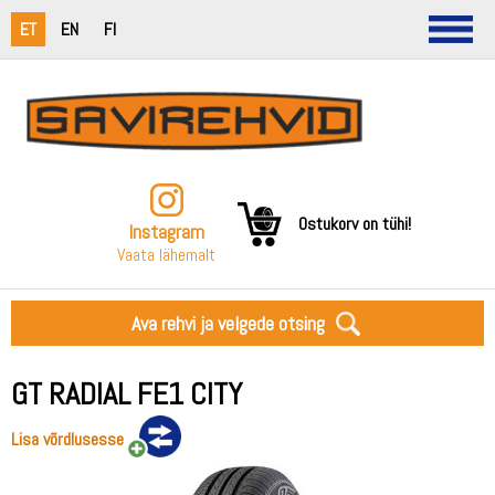
ET
EN
FI
Ostukorv on tühi!
Instagram
Vaata lähemalt
Ava rehvi ja velgede otsing
GT RADIAL FE1 CITY
Lisa võrdlusesse