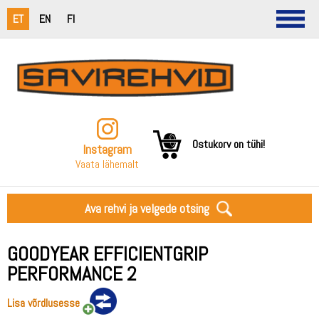
ET
EN
FI
Ostukorv on tühi!
Instagram
Vaata lähemalt
Ava rehvi ja velgede otsing
GOODYEAR EFFICIENTGRIP
PERFORMANCE 2
Lisa võrdlusesse