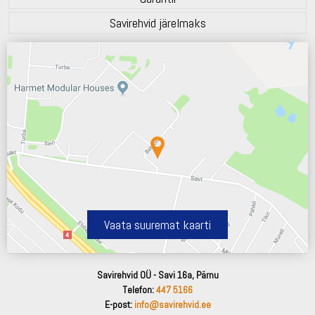
Savirehvid järelmaks
Vaata suuremat kaarti
Savirehvid OÜ - Savi 16a, Pärnu
Telefon:
447 5166
E-post:
info@savirehvid.ee