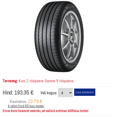
Tarneaeg:
Kuni 2 tööpäeva Soome 5 tööpäeva.
Hind:
193.35 €
Vali kogus:
23.79 €
Kuumakse:
4 rehvi hind 60 kuu peale.
Enne korvi lisamist veendu, et valisid sobivas mõõdus toote!