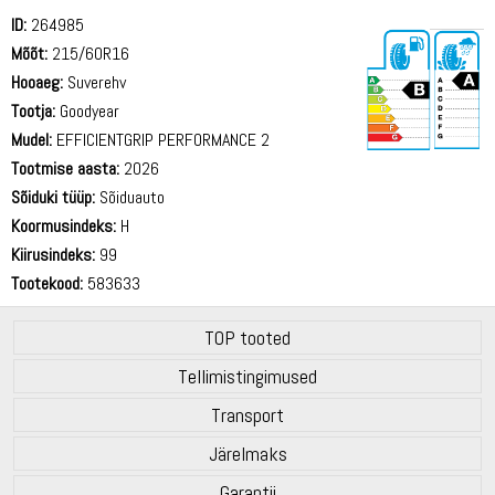
ID:
264985
Mõõt:
215/60R16
Hooaeg:
Suverehv
Tootja:
Goodyear
Mudel:
EFFICIENTGRIP PERFORMANCE 2
Tootmise aasta:
2026
69 dB
Sõiduki tüüp:
Sõiduauto
Koormusindeks:
H
Kiirusindeks:
99
Tootekood:
583633
TOP tooted
Tellimistingimused
Transport
Järelmaks
Garantii