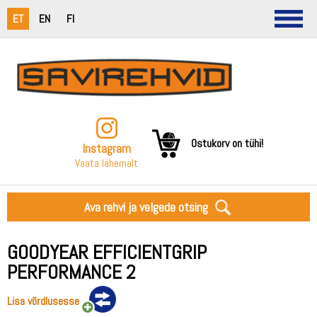
ET
EN
FI
Ostukorv on tühi!
Instagram
Vaata lähemalt
Ava rehvi ja velgede otsing
GOODYEAR EFFICIENTGRIP
PERFORMANCE 2
Lisa võrdlusesse