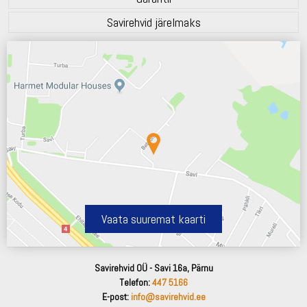
Savirehvid järelmaks
Vaata suuremat kaarti
Savirehvid OÜ - Savi 16a, Pärnu
Telefon:
447 5166
E-post:
info@savirehvid.ee