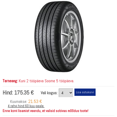
Tarneaeg:
Kuni 2 tööpäeva Soome 5 tööpäeva.
Hind:
175.35 €
Vali kogus:
21.53 €
Kuumakse:
4 rehvi hind 60 kuu peale.
Enne korvi lisamist veendu, et valisid sobivas mõõdus toote!