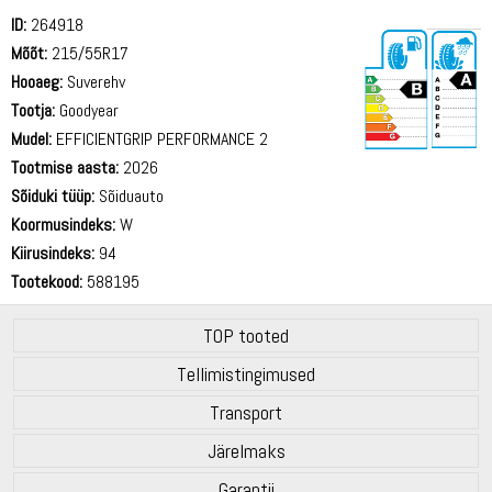
ID:
264918
Mõõt:
215/55R17
Hooaeg:
Suverehv
Tootja:
Goodyear
Mudel:
EFFICIENTGRIP PERFORMANCE 2
Tootmise aasta:
2026
70 dB
Sõiduki tüüp:
Sõiduauto
Koormusindeks:
W
Kiirusindeks:
94
Tootekood:
588195
TOP tooted
Tellimistingimused
Transport
Järelmaks
Garantii