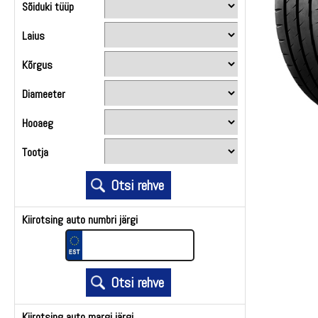
Sõiduki tüüp
Laius
Kõrgus
Diameeter
Hooaeg
Tootja
Kiirotsing auto numbri järgi
Kiirotsing auto margi järgi