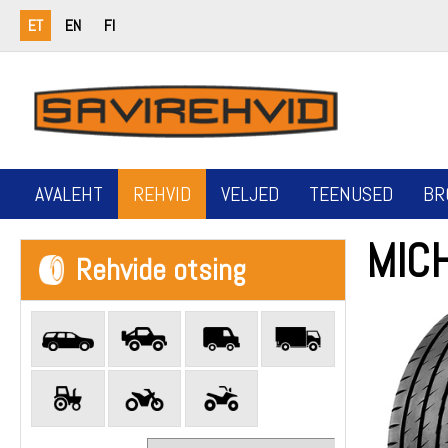
ET
EN
FI
AVALEHT
REHVID
VELJED
TEENUSED
BR
MICH
Rehvide otsing