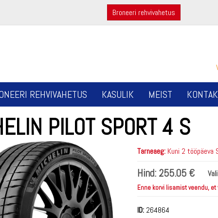
Broneeri rehvivahetus
ONEERI REHVIVAHETUS
KASULIK
MEIST
KONTAK
ELIN PILOT SPORT 4 S
Tarneaeg:
Kuni 2 tööpäeva 
Hind:
255.05 €
Val
Enne korvi lisamist veendu, et
ID:
264864