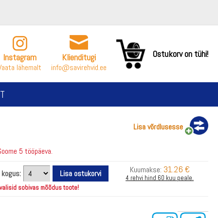
Ostukorv on tühi!
Instagram
Klienditugi
Vaata lähemalt
info@savirehvid.ee
T
Lisa võrdlusesse
Soome 5 tööpäeva.
31.26 €
Kuumakse:
i kogus:
4 rehvi hind 60 kuu peale.
 valisid sobivas mõõdus toote!