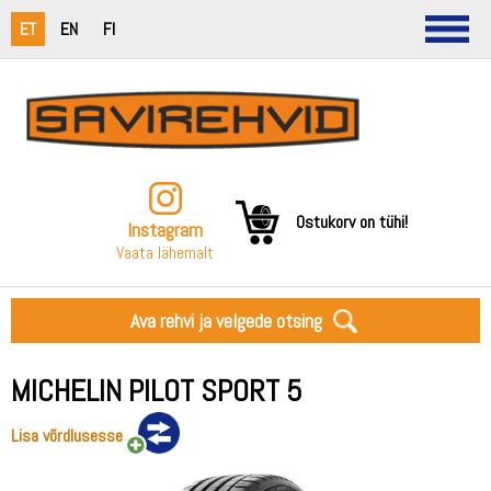
ET
EN
FI
Ostukorv on tühi!
Instagram
Vaata lähemalt
Ava rehvi ja velgede otsing
MICHELIN PILOT SPORT 5
Lisa võrdlusesse