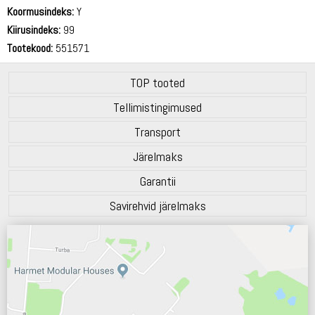
72 dB
Koormusindeks:
Y
Kiirusindeks:
99
Tootekood:
551571
TOP tooted
Tellimistingimused
Transport
Järelmaks
Garantii
Savirehvid järelmaks