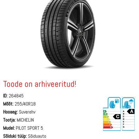
Toode on arhiveeritud!
ID:
264845
Mõõt:
255/40R18
Hooaeg:
Suverehv
Tootja:
MICHELIN
Mudel:
PILOT SPORT 5
Sõiduki tüüp:
Sõiduauto