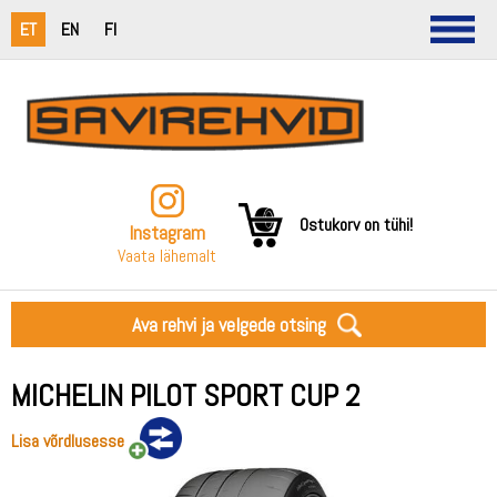
ET
EN
FI
Ostukorv on tühi!
Instagram
Vaata lähemalt
Ava rehvi ja velgede otsing
MICHELIN PILOT SPORT CUP 2
Lisa võrdlusesse