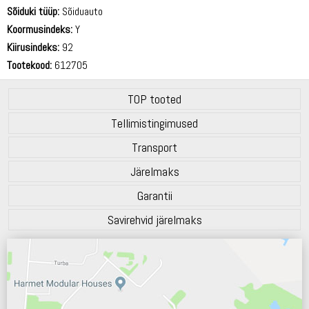
70 dB
Sõiduki tüüp:
Sõiduauto
Koormusindeks:
Y
Kiirusindeks:
92
Tootekood:
612705
TOP tooted
Tellimistingimused
Transport
Järelmaks
Garantii
Savirehvid järelmaks