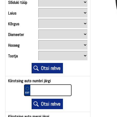
Sõiduki tüüp
Laius
Kõrgus
Diameeter
Hooaeg
Tootja
Kiirotsing auto numbri järgi
Kiirotsing auto margi järgi