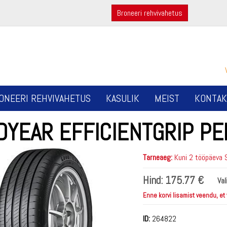
Broneeri rehvivahetus
ONEERI REHVIVAHETUS
KASULIK
MEIST
KONTAK
DYEAR EFFICIENTGRIP P
Tarneaeg:
Kuni 2 tööpäeva 
Hind:
175.77 €
Val
Enne korvi lisamist veendu, et
ID:
264822