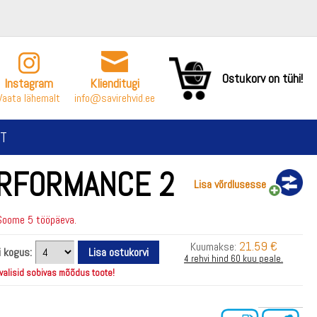
Ostukorv on tühi!
Instagram
Klienditugi
Vaata lähemalt
info@savirehvid.ee
T
ERFORMANCE 2
Lisa võrdlusesse
Soome 5 tööpäeva.
21.59 €
Kuumakse:
i kogus:
4 rehvi hind 60 kuu peale.
 valisid sobivas mõõdus toote!