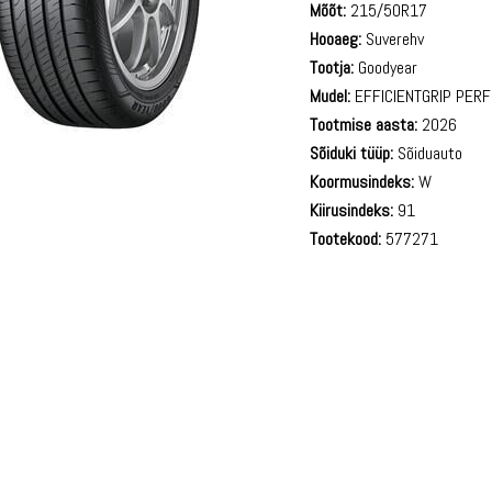
Mõõt:
215/50R17
Hooaeg:
Suverehv
Tootja:
Goodyear
Mudel:
EFFICIENTGRIP PER
Tootmise aasta:
2026
Sõiduki tüüp:
Sõiduauto
Koormusindeks:
W
Kiirusindeks:
91
Tootekood:
577271