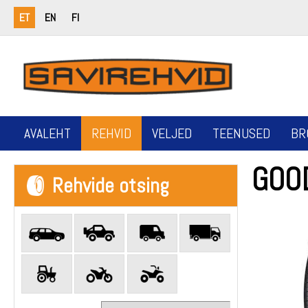
ET
EN
FI
AVALEHT
REHVID
VELJED
TEENUSED
BR
GOO
Rehvide otsing