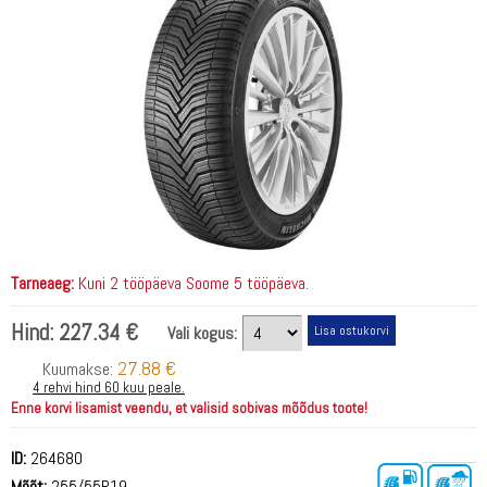
Tarneaeg:
Kuni 2 tööpäeva Soome 5 tööpäeva.
Hind:
227.34 €
Vali kogus:
27.88 €
Kuumakse:
4 rehvi hind 60 kuu peale.
Enne korvi lisamist veendu, et valisid sobivas mõõdus toote!
ID:
264680
Mõõt:
255/55R19