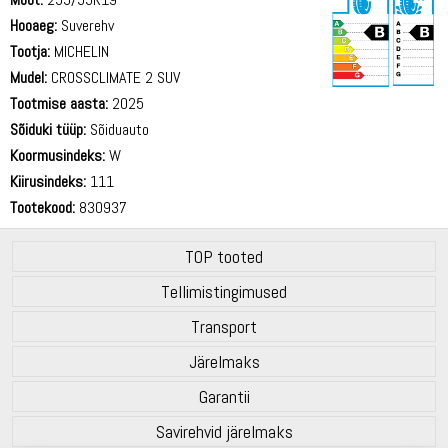
Hooaeg:
Suverehv
Tootja:
MICHELIN
Mudel:
CROSSCLIMATE 2 SUV
Tootmise aasta:
2025
71 dB
Sõiduki tüüp:
Sõiduauto
Koormusindeks:
W
Kiirusindeks:
111
Tootekood:
830937
TOP tooted
Tellimistingimused
Transport
Järelmaks
Garantii
Savirehvid järelmaks