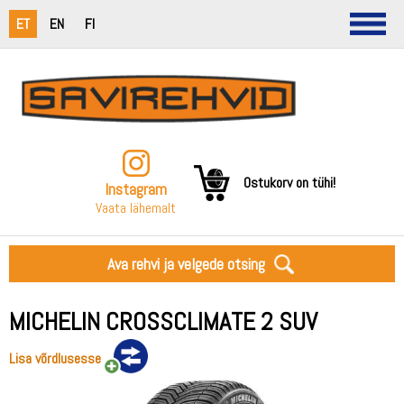
ET
EN
FI
Ostukorv on tühi!
Instagram
Vaata lähemalt
Ava rehvi ja velgede otsing
MICHELIN CROSSCLIMATE 2 SUV
Lisa võrdlusesse