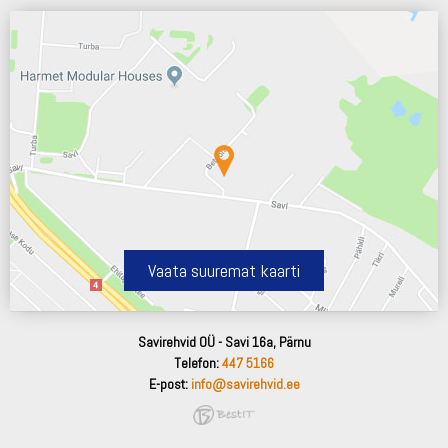
Vaata suuremat kaarti
Savirehvid OÜ - Savi 16a, Pärnu
Telefon:
447 5166
E-post:
info@savirehvid.ee