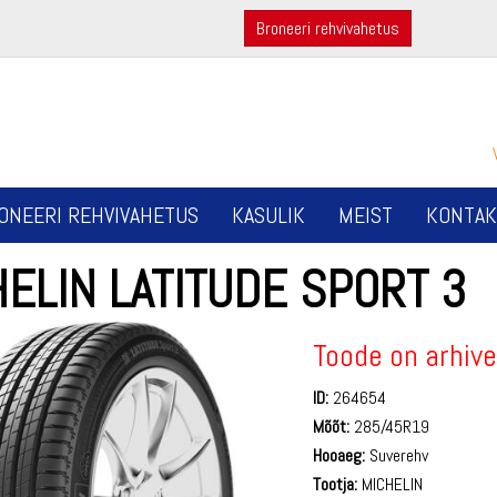
Broneeri rehvivahetus
ONEERI REHVIVAHETUS
KASULIK
MEIST
KONTAK
ELIN LATITUDE SPORT 3
Toode on arhive
ID:
264654
Mõõt:
285/45R19
Hooaeg:
Suverehv
Tootja:
MICHELIN