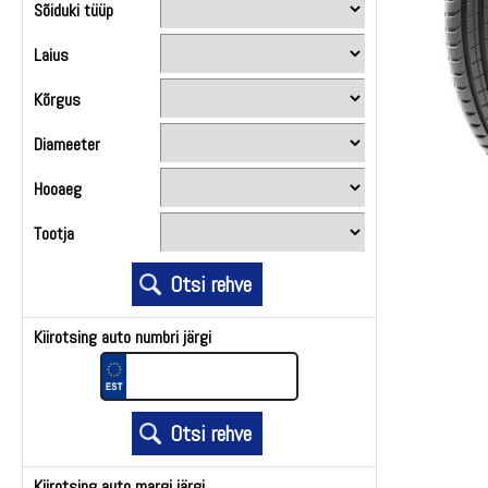
Sõiduki tüüp
Laius
Kõrgus
Diameeter
Hooaeg
Tootja
Kiirotsing auto numbri järgi
Kiirotsing auto margi järgi