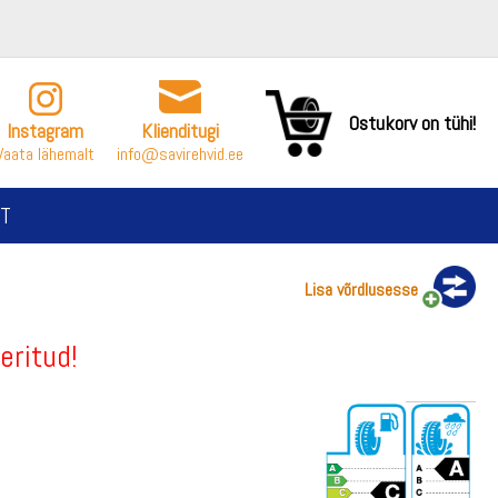
Ostukorv on tühi!
Instagram
Klienditugi
Vaata lähemalt
info@savirehvid.ee
T
Lisa võrdlusesse
eritud!