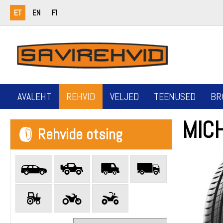
ET
EN
FI
AVALEHT
REHVID
VELJED
TEENUSED
BR
MICH
Rehvide otsing