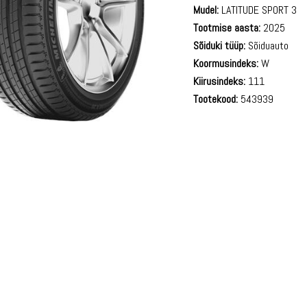
Mudel:
LATITUDE SPORT 3
Tootmise aasta:
2025
Sõiduki tüüp:
Sõiduauto
Koormusindeks:
W
Kiirusindeks:
111
Tootekood:
543939