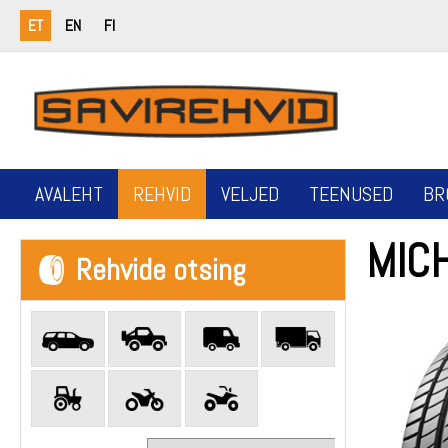
ET
EN
FI
AVALEHT
REHVID
VELJED
TEENUSED
BR
MICH
Rehvide otsing