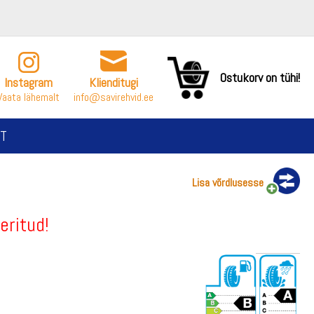
Ostukorv on tühi!
Instagram
Klienditugi
Vaata lähemalt
info@savirehvid.ee
T
Lisa võrdlusesse
eritud!