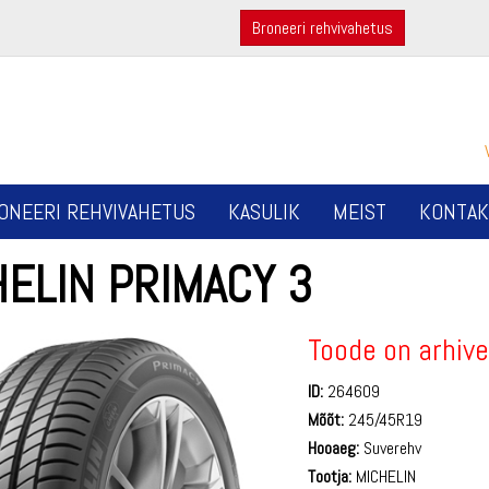
Broneeri rehvivahetus
ONEERI REHVIVAHETUS
KASULIK
MEIST
KONTAK
ELIN PRIMACY 3
Toode on arhive
ID:
264609
Mõõt:
245/45R19
Hooaeg:
Suverehv
Tootja:
MICHELIN