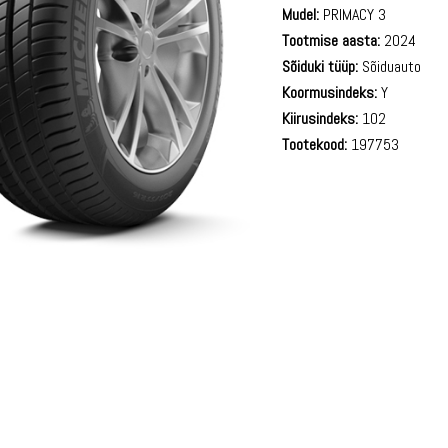
Mudel:
PRIMACY 3
Tootmise aasta:
2024
Sõiduki tüüp:
Sõiduauto
Koormusindeks:
Y
Kiirusindeks:
102
Tootekood:
197753