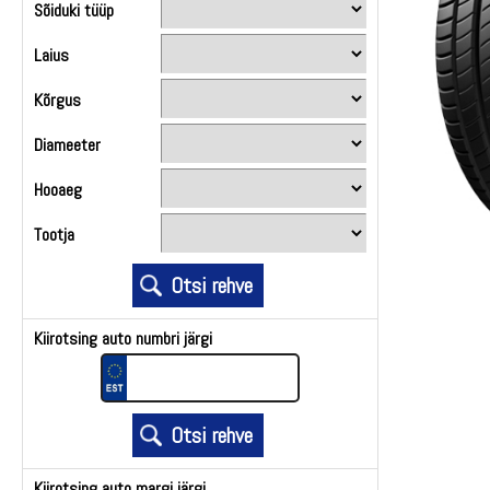
Sõiduki tüüp
Laius
Kõrgus
Diameeter
Hooaeg
Tootja
Kiirotsing auto numbri järgi
Kiirotsing auto margi järgi