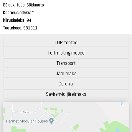
69 dB
Sõiduki tüüp:
Sõiduauto
Koormusindeks:
Y
Kiirusindeks:
94
Tootekood:
581511
TOP tooted
Tellimistingimused
Transport
Järelmaks
Garantii
Savirehvid järelmaks