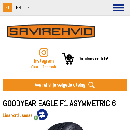
ET
EN
FI
Ostukorv on tühi!
Instagram
Vaata lähemalt
Ava rehvi ja velgede otsing
GOODYEAR EAGLE F1 ASYMMETRIC 6
Lisa võrdlusesse