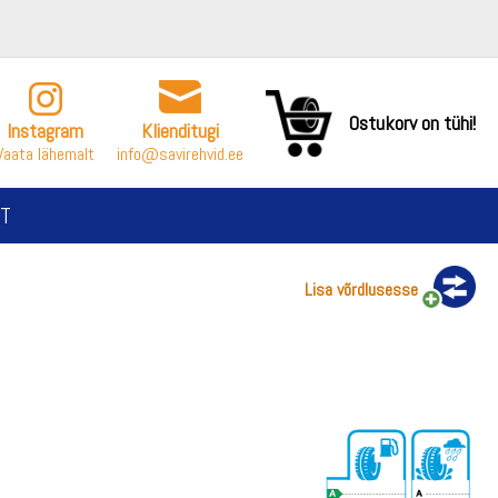
Ostukorv on tühi!
Instagram
Klienditugi
Vaata lähemalt
info@savirehvid.ee
T
Lisa võrdlusesse