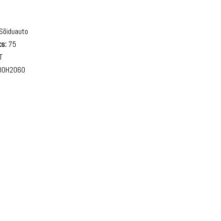
Sõiduauto
s:
75
T
0H2060