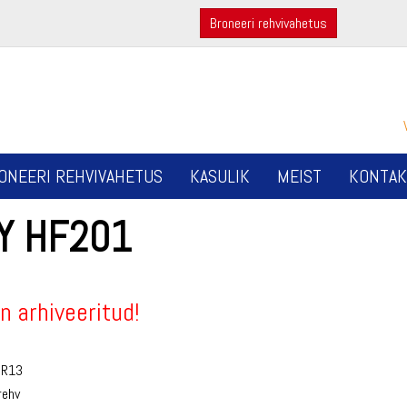
Broneeri rehvivahetus
ONEERI REHVIVAHETUS
KASULIK
MEIST
KONTAK
LY HF201
n arhiveeritud!
0R13
rehv