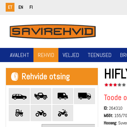
ET
EN
FI
AVALEHT
REHVID
VELJED
TEENUSED
BR
HIF
Rehvide otsing
Toode o
ID:
264310
Mõõt:
155/7
Hooaeg:
Suve