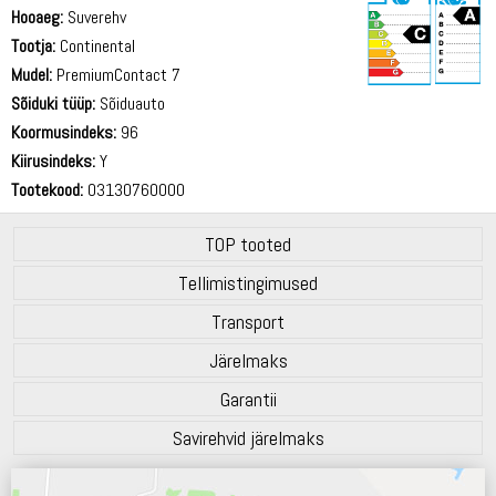
Hooaeg:
Suverehv
Tootja:
Continental
Mudel:
PremiumContact 7
Sõiduki tüüp:
Sõiduauto
71 dB
Koormusindeks:
96
Kiirusindeks:
Y
Tootekood:
03130760000
TOP tooted
Tellimistingimused
Transport
Järelmaks
Garantii
Savirehvid järelmaks