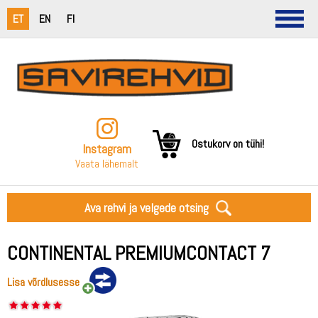
ET
EN
FI
Ostukorv on tühi!
Instagram
Vaata lähemalt
Ava rehvi ja velgede otsing
CONTINENTAL PREMIUMCONTACT 7
Lisa võrdlusesse