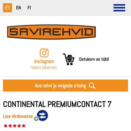
ET
EN
FI
Ostukorv on tühi!
Instagram
Vaata lähemalt
Ava rehvi ja velgede otsing
CONTINENTAL PREMIUMCONTACT 7
Lisa võrdlusesse