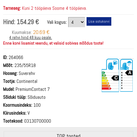
Tarneaeg:
Kuni 2 tööpäeva Soome 4 tööpäeva.
Hind:
154.29 €
Vali kogus:
20.69 €
Kuumakse:
4 rehvi hind 48 kuu peale.
Enne korvi lisamist veendu, et valisid sobivas mõõdus toote!
ID:
264066
Mõõt:
235/55R18
Hooaeg:
Suverehv
Tootja:
Continental
Mudel:
PremiumContact 7
Sõiduki tüüp:
Sõiduauto
71 dB
Koormusindeks:
100
Kiirusindeks:
V
Tootekood:
03130700000
TOP tooted