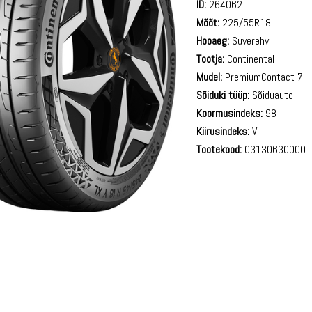
ID:
264062
Mõõt:
225/55R18
Hooaeg:
Suverehv
Tootja:
Continental
Mudel:
PremiumContact 7
Sõiduki tüüp:
Sõiduauto
Koormusindeks:
98
Kiirusindeks:
V
Tootekood:
03130630000