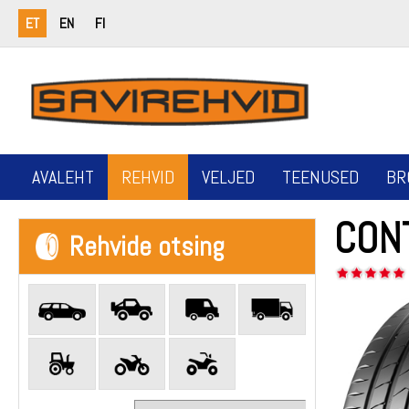
ET
EN
FI
AVALEHT
REHVID
VELJED
TEENUSED
BR
CON
Rehvide otsing