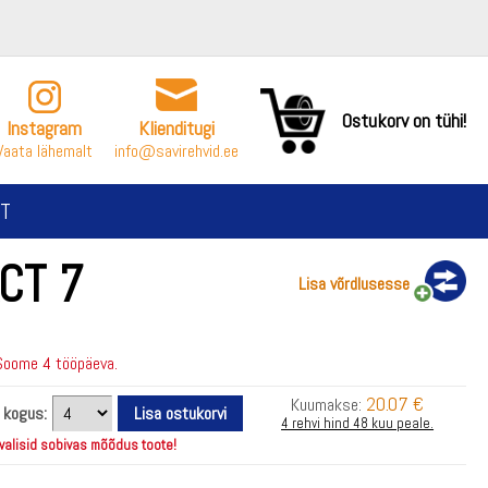
Ostukorv on tühi!
Instagram
Klienditugi
Vaata lähemalt
info@savirehvid.ee
T
CT 7
Lisa võrdlusesse
Soome 4 tööpäeva.
20.07 €
Kuumakse:
i kogus:
4 rehvi hind 48 kuu peale.
 valisid sobivas mõõdus toote!