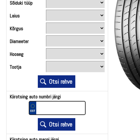
Sõiduki tüüp
Laius
Kõrgus
Diameeter
Hooaeg
Tootja
Kiirotsing auto numbri järgi
Kiirotsing auto margi järgi