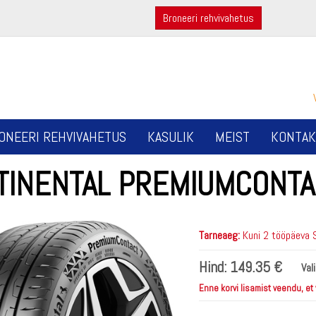
Broneeri rehvivahetus
ONEERI REHVIVAHETUS
KASULIK
MEIST
KONTAK
TINENTAL PREMIUMCONTA
Tarneaeg:
Kuni 2 tööpäeva 
Hind:
149.35 €
Val
Enne korvi lisamist veendu, et