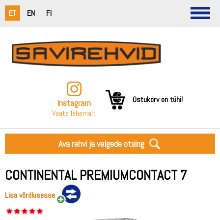
ET
EN
FI
Ostukorv on tühi!
Instagram
Vaata lähemalt
Ava rehvi ja velgede otsing
CONTINENTAL PREMIUMCONTACT 7
Lisa võrdlusesse