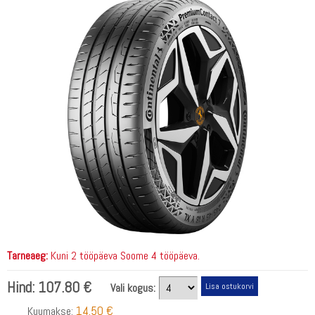
Tarneaeg:
Kuni 2 tööpäeva Soome 4 tööpäeva.
Hind:
107.80 €
Vali kogus:
14.50 €
Kuumakse: