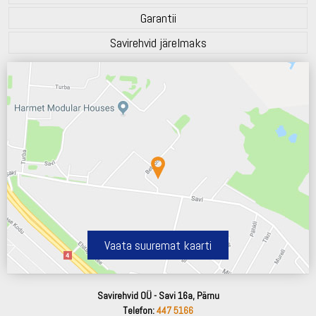
Garantii
Savirehvid järelmaks
Vaata suuremat kaarti
Savirehvid OÜ - Savi 16a, Pärnu
Telefon:
447 5166