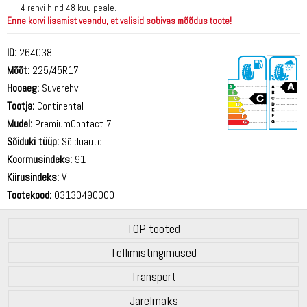
4 rehvi hind 48 kuu peale.
Enne korvi lisamist veendu, et valisid sobivas mõõdus toote!
ID:
264038
Mõõt:
225/45R17
Hooaeg:
Suverehv
Tootja:
Continental
Mudel:
PremiumContact 7
Sõiduki tüüp:
Sõiduauto
71 dB
Koormusindeks:
91
Kiirusindeks:
V
Tootekood:
03130490000
TOP tooted
Tellimistingimused
Transport
Järelmaks