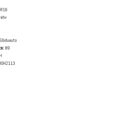
0R16
rehv
Sõiduauto
s:
89
H
0H2113