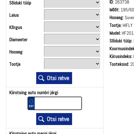
ID:
263738
Sõiduki tüüp
Mõõt:
195/6
Laius
Hooaeg:
Suve
Tootja:
HIFLY
Kõrgus
Mudel:
HF201
Diameeter
Sõiduki tüüp:
Koormusindek
Hooaeg
Kiirusindeks:
Tootekood:
20
Tootja
Kiirotsing auto numbri järgi
Kiirotsing auto margi järgi