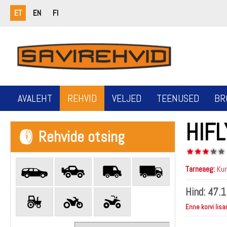
ET
EN
FI
AVALEHT
REHVID
VELJED
TEENUSED
BR
HIF
Rehvide otsing
Tarneaeg:
Kun
Hind:
47.1
Enne korvi lisa