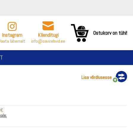
Ostukorv on tühi!
Instagram
Klienditugi
Vaata lähemalt
info@savirehvid.ee
T
Lisa võrdlusesse
 €
eale.