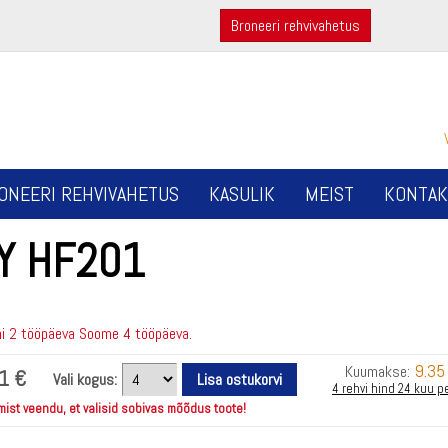
Broneeri rehvivahetus
ONEERI REHVIVAHETUS
KASULIK
MEIST
KONTAK
LY HF201
i 2 tööpäeva Soome 4 tööpäeva.
9.35
Kuumakse:
1 €
Vali kogus:
4 rehvi hind 24 kuu p
mist veendu, et valisid sobivas mõõdus toote!