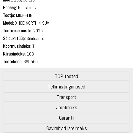
Hooaeg:
Naastrehv
Tootja:
MICHELIN
Mudel:
X-ICE NORTH 4 SUV
Tootmise aasta:
2025
Sõiduki tüüp:
Sõiduauto
Koormusindeks:
T
Kiirusindeks:
103
Tootekood:
699555
TOP tooted
Tellimistingimused
Transport
Järelmaks
Garantii
Savirehvid järelmaks