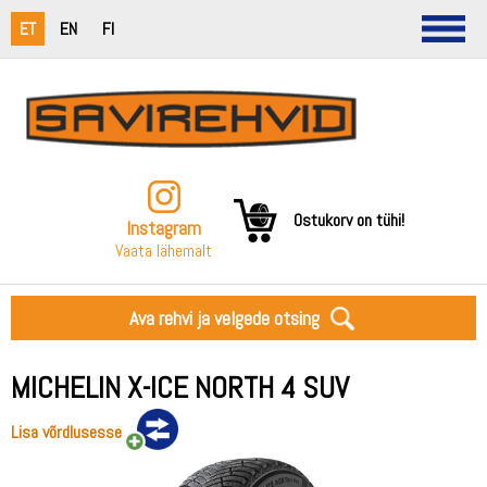
ET
EN
FI
Ostukorv on tühi!
Instagram
Vaata lähemalt
Ava rehvi ja velgede otsing
MICHELIN X-ICE NORTH 4 SUV
Lisa võrdlusesse