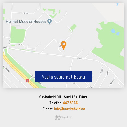
Vaata suuremat kaarti
Savirehvid OÜ - Savi 16a, Pärnu
Telefon:
447 5166
E-post:
info@savirehvid.ee