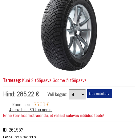
Tarneaeg:
Kuni 2 tööpäeva Soome 5 tööpäeva.
Hind:
285.22 €
Vali kogus:
35.00 €
Kuumakse:
4 rehvi hind 60 kuu peale.
Enne korvi lisamist veendu, et valisid sobivas mõõdus toote!
ID:
261557
Mõõt:
235/50R19