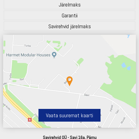
Järelmaks
Garantii
Savirehvid järelmaks
Vaata suuremat kaarti
Savirehvid OÜ - Savi 16a, Pärnu