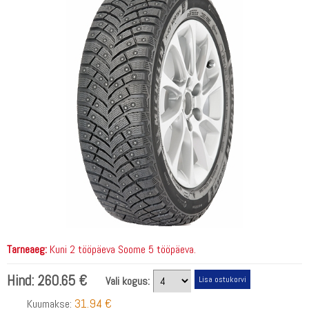
Tarneaeg:
Kuni 2 tööpäeva Soome 5 tööpäeva.
Hind:
260.65 €
Vali kogus:
31.94 €
Kuumakse: