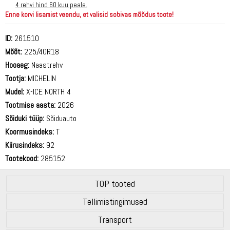
4 rehvi hind 60 kuu peale.
Enne korvi lisamist veendu, et valisid sobivas mõõdus toote!
ID:
261510
Mõõt:
225/40R18
Hooaeg:
Naastrehv
Tootja:
MICHELIN
Mudel:
X-ICE NORTH 4
Tootmise aasta:
2026
Sõiduki tüüp:
Sõiduauto
Koormusindeks:
T
Kiirusindeks:
92
Tootekood:
285152
TOP tooted
Tellimistingimused
Transport