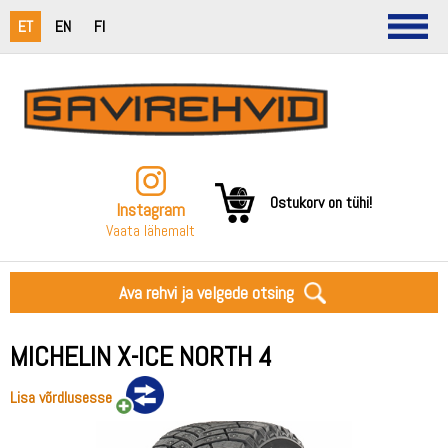
ET
EN
FI
Ostukorv on tühi!
Instagram
Vaata lähemalt
Ava rehvi ja velgede otsing
MICHELIN X-ICE NORTH 4
Lisa võrdlusesse