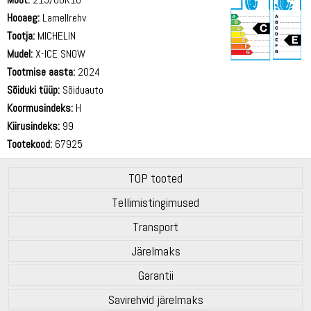
Hooaeg:
Lamellrehv
Tootja:
MICHELIN
Mudel:
X-ICE SNOW
Tootmise aasta:
2024
69 dB
Sõiduki tüüp:
Sõiduauto
Koormusindeks:
H
Kiirusindeks:
99
Tootekood:
67925
TOP tooted
Tellimistingimused
Transport
Järelmaks
Garantii
Savirehvid järelmaks