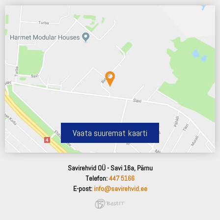
Vaata suuremat kaarti
Savirehvid OÜ - Savi 16a, Pärnu
Telefon:
447 5166
E-post:
info@savirehvid.ee