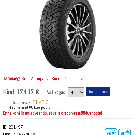
Tarneaeg:
Kuni 2 tööpäeva Soome 5 tööpäeva.
Hind:
174.17 €
Vali kogus:
21.42 €
Kuumakse:
4 rehvi hind 60 kuu peale.
Enne korvi lisamist veendu, et valisid sobivas mõõdus toote!
ID:
261497
Mõõt:
215/60R16