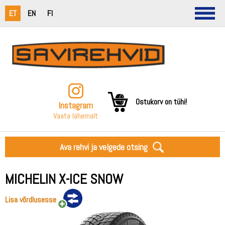
ET
EN
FI
Ostukorv on tühi!
Instagram
Vaata lähemalt
Ava rehvi ja velgede otsing
MICHELIN X-ICE SNOW
Lisa võrdlusesse