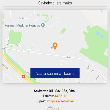
Savirehvid järelmaks
Vaata suuremat kaarti
Savirehvid OÜ - Savi 16a, Pärnu
Telefon:
447 5166
E-post:
info@savirehvid.ee