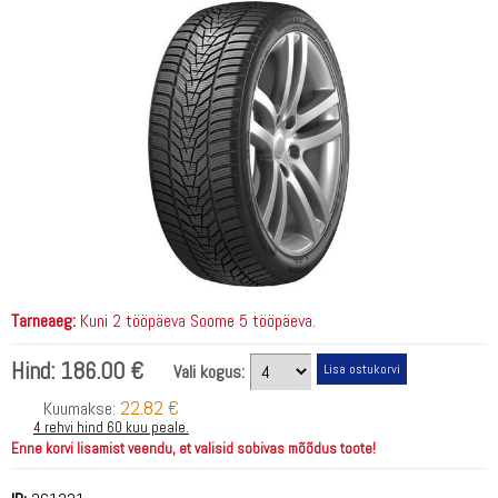
Tarneaeg:
Kuni 2 tööpäeva Soome 5 tööpäeva.
Hind:
186.00 €
Vali kogus:
22.82 €
Kuumakse:
4 rehvi hind 60 kuu peale.
Enne korvi lisamist veendu, et valisid sobivas mõõdus toote!