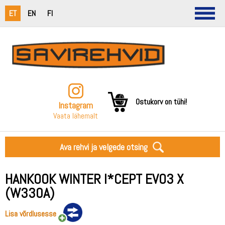
ET
EN
FI
Ostukorv on tühi!
Instagram
Vaata lähemalt
Ava rehvi ja velgede otsing
HANKOOK WINTER I*CEPT EVO3 X
(W330A)
Lisa võrdlusesse