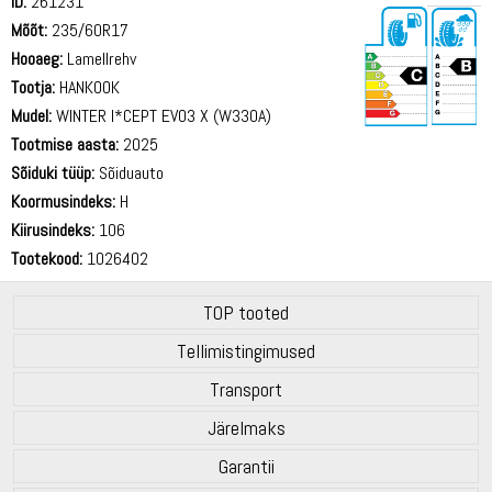
ID:
261231
Mõõt:
235/60R17
Hooaeg:
Lamellrehv
Tootja:
HANKOOK
Mudel:
WINTER I*CEPT EVO3 X (W330A)
Tootmise aasta:
2025
72 dB
Sõiduki tüüp:
Sõiduauto
Koormusindeks:
H
Kiirusindeks:
106
Tootekood:
1026402
TOP tooted
Tellimistingimused
Transport
Järelmaks
Garantii