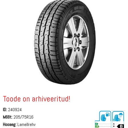
Toode on arhiveeritud!
ID:
240924
Mõõt:
205/75R16
Hooaeg:
Lamellrehv