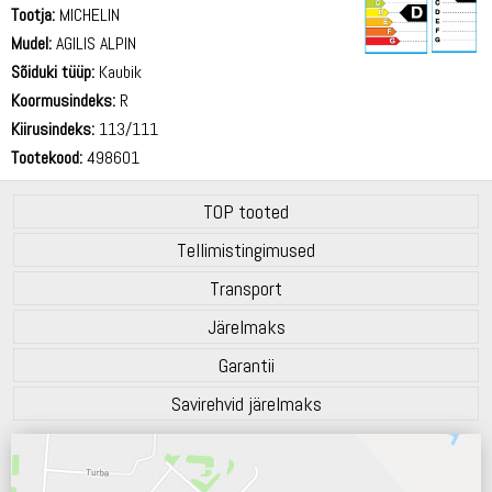
Tootja:
MICHELIN
Mudel:
AGILIS ALPIN
Sõiduki tüüp:
Kaubik
71 dB
Koormusindeks:
R
Kiirusindeks:
113/111
Tootekood:
498601
TOP tooted
Tellimistingimused
Transport
Järelmaks
Garantii
Savirehvid järelmaks