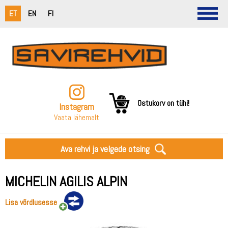
ET
EN
FI
Ostukorv on tühi!
Instagram
Vaata lähemalt
Ava rehvi ja velgede otsing
MICHELIN AGILIS ALPIN
Lisa võrdlusesse