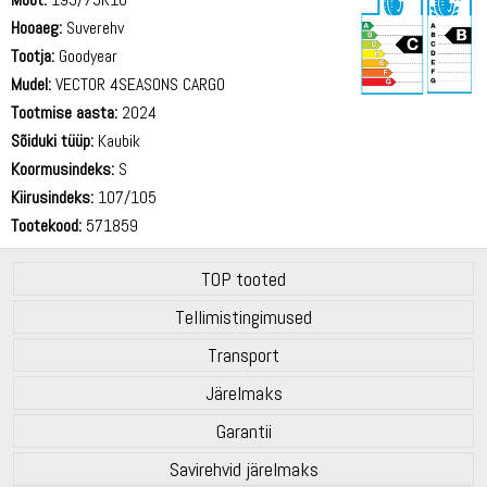
Hooaeg:
Suverehv
Tootja:
Goodyear
Mudel:
VECTOR 4SEASONS CARGO
Tootmise aasta:
2024
72 dB
Sõiduki tüüp:
Kaubik
Koormusindeks:
S
Kiirusindeks:
107/105
Tootekood:
571859
TOP tooted
Tellimistingimused
Transport
Järelmaks
Garantii
Savirehvid järelmaks