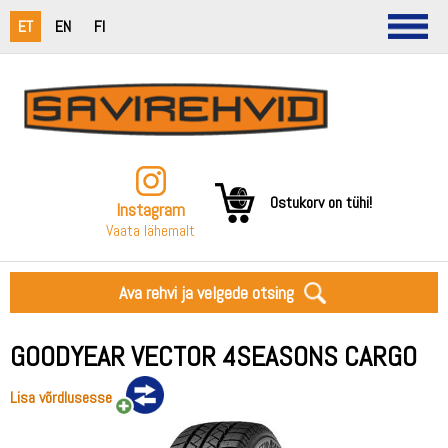
ET
EN
FI
Ostukorv on tühi!
Instagram
Vaata lähemalt
Ava rehvi ja velgede otsing
GOODYEAR VECTOR 4SEASONS CARGO
Lisa võrdlusesse