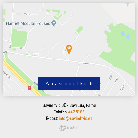
Vaata suuremat kaarti
Savirehvid OÜ - Savi 16a, Pärnu
Telefon:
447 5166
E-post:
info@savirehvid.ee