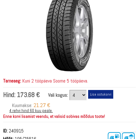
Tarneaeg:
Kuni 2 tööpäeva Soome 5 tööpäeva.
Hind:
173.68 €
Vali kogus:
21.27 €
Kuumakse:
4 rehvi hind 60 kuu peale.
Enne korvi lisamist veendu, et valisid sobivas mõõdus toote!
ID:
240915
Mõõt:
195/75R16