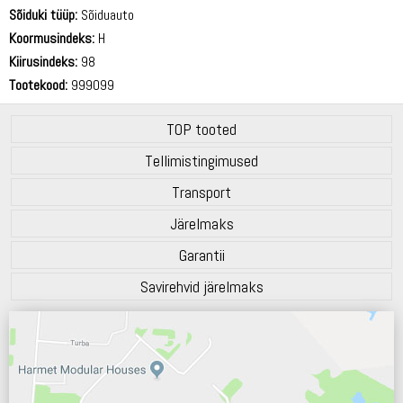
69 dB
Sõiduki tüüp:
Sõiduauto
Koormusindeks:
H
Kiirusindeks:
98
Tootekood:
999099
TOP tooted
Tellimistingimused
Transport
Järelmaks
Garantii
Savirehvid järelmaks