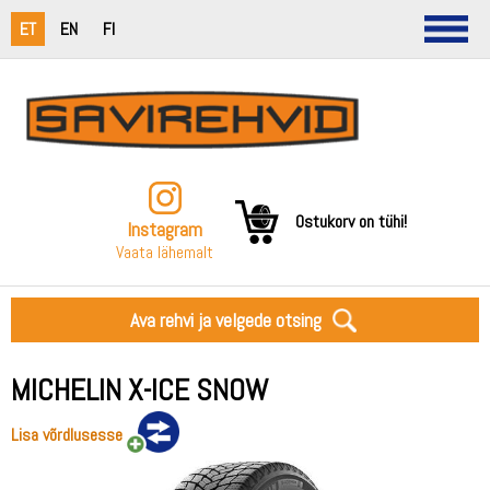
ET
EN
FI
Ostukorv on tühi!
Instagram
Vaata lähemalt
Ava rehvi ja velgede otsing
MICHELIN X-ICE SNOW
Lisa võrdlusesse