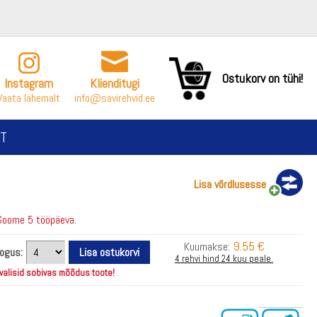
Ostukorv on tühi!
Instagram
Klienditugi
Vaata lähemalt
info@savirehvid.ee
T
Lisa võrdlusesse
Soome 5 tööpäeva.
9.55 €
Kuumakse:
kogus:
4 rehvi hind 24 kuu peale.
 valisid sobivas mõõdus toote!