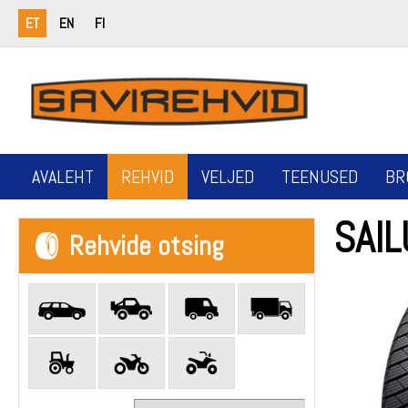
ET
EN
FI
AVALEHT
REHVID
VELJED
TEENUSED
BR
SAI
Rehvide otsing