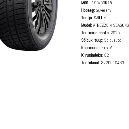
Mõõt:
195/50R15
Hooaeg:
Suverehv
Tootja:
SAILUN
Mudel:
ATREZZO 4 SEASON
Tootmise aasta:
2025
Sõiduki tüüp:
Sõiduauto
Koormusindeks:
V
Kiirusindeks:
82
Tootekood:
3220010463