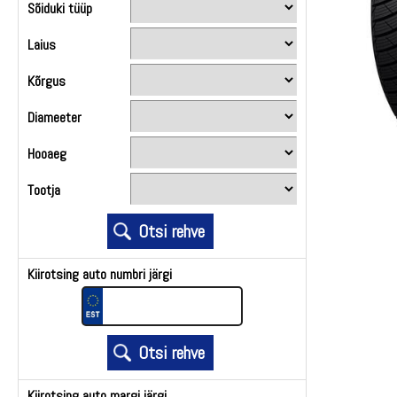
Sõiduki tüüp
Laius
Kõrgus
Diameeter
Hooaeg
Tootja
Kiirotsing auto numbri järgi
Kiirotsing auto margi järgi