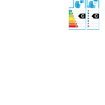
S
72 dB