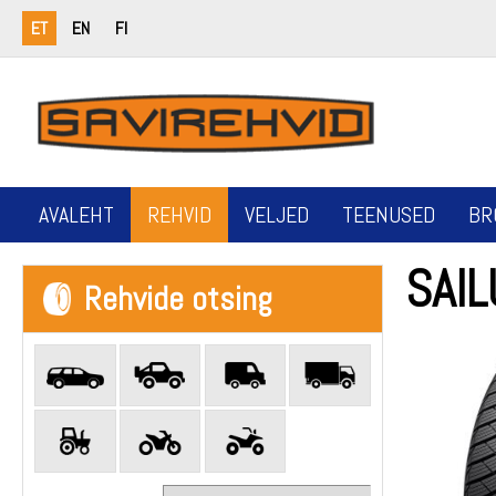
ET
EN
FI
AVALEHT
REHVID
VELJED
TEENUSED
BR
SAI
Rehvide otsing