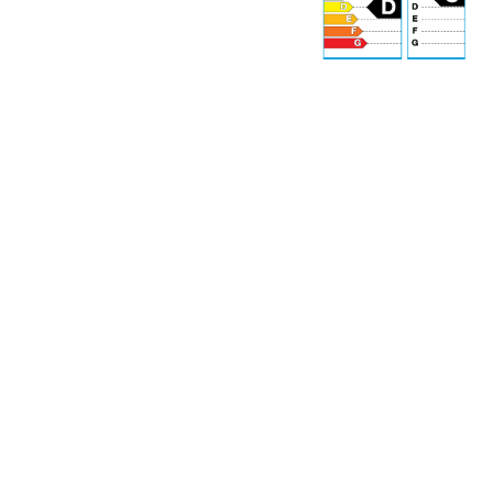
S
71 dB