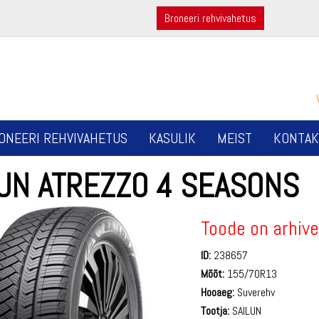
Broneeri rehvivahetus
ONEERI REHVIVAHETUS
KASULIK
MEIST
KONTAK
LUN ATREZZO 4 SEASONS
Toode on arhive
ID:
238657
Mõõt:
155/70R13
Hooaeg:
Suverehv
Tootja:
SAILUN