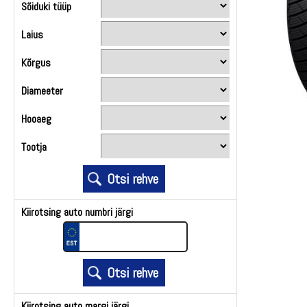
Sõiduki tüüp
Laius
Kõrgus
Diameeter
Hooaeg
Tootja
Kiirotsing auto numbri järgi
Kiirotsing auto margi järgi