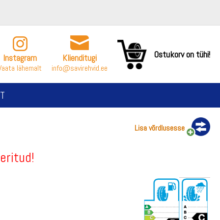
Ostukorv on tühi!
Instagram
Klienditugi
Vaata lähemalt
info@savirehvid.ee
T
Lisa võrdlusesse
eritud!