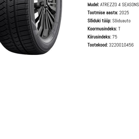
Mudel:
ATREZZO 4 SEASON
Tootmise aasta:
2025
Sõiduki tüüp:
Sõiduauto
Koormusindeks:
T
Kiirusindeks:
75
Tootekood:
3220010456