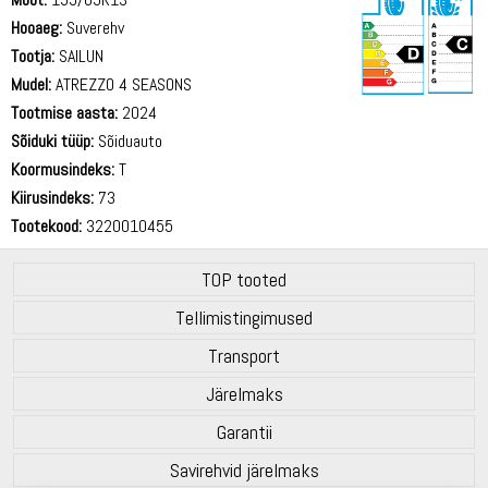
Hooaeg:
Suverehv
Tootja:
SAILUN
Mudel:
ATREZZO 4 SEASONS
Tootmise aasta:
2024
71 dB
Sõiduki tüüp:
Sõiduauto
Koormusindeks:
T
Kiirusindeks:
73
Tootekood:
3220010455
TOP tooted
Tellimistingimused
Transport
Järelmaks
Garantii
Savirehvid järelmaks