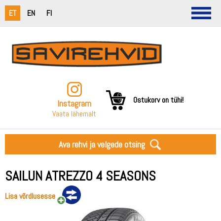
ET
EN
FI
Ostukorv on tühi!
Instagram
Vaata lähemalt
Ava rehvi ja velgede otsing
SAILUN ATREZZO 4 SEASONS
Lisa võrdlusesse