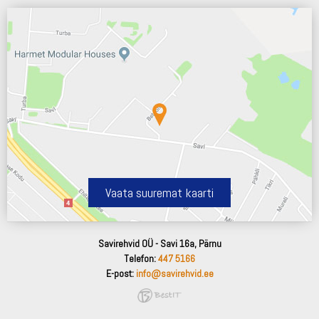
Vaata suuremat kaarti
Savirehvid OÜ - Savi 16a, Pärnu
Telefon:
447 5166
E-post:
info@savirehvid.ee