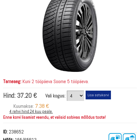
Tarneaeg:
Kuni 2 tööpäeva Soome 5 tööpäeva.
Hind:
37.20 €
Vali kogus:
7.38 €
Kuumakse:
4 rehvi hind 24 kuu peale.
Enne korvi lisamist veendu, et valisid sobivas mõõdus toote!
ID:
238652
Mõõt:
155/65R13