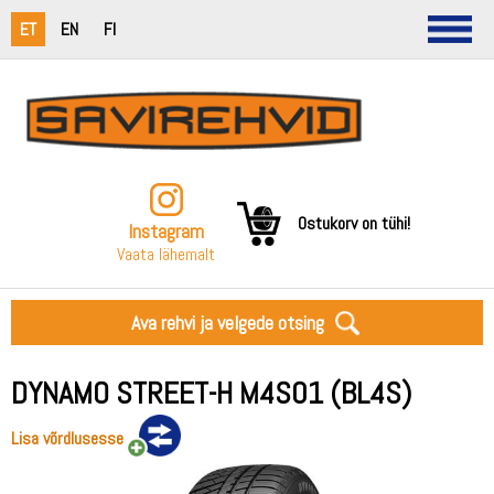
ET
EN
FI
Ostukorv on tühi!
Instagram
Vaata lähemalt
Ava rehvi ja velgede otsing
DYNAMO STREET-H M4S01 (BL4S)
Lisa võrdlusesse