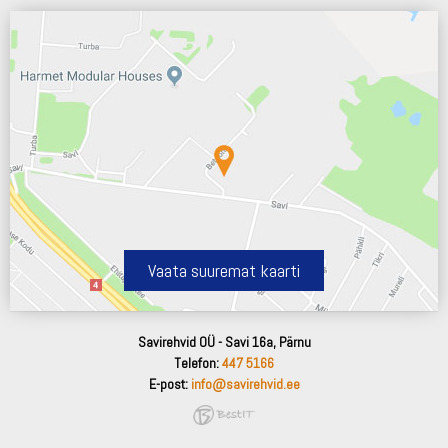
Vaata suuremat kaarti
Savirehvid OÜ - Savi 16a, Pärnu
Telefon:
447 5166
E-post:
info@savirehvid.ee