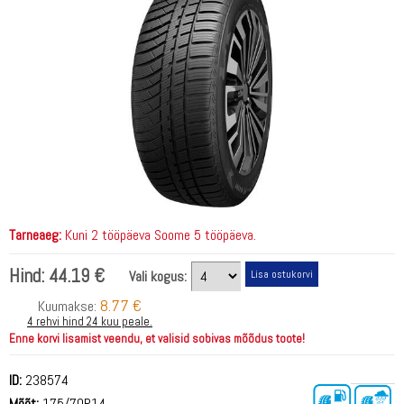
Tarneaeg:
Kuni 2 tööpäeva Soome 5 tööpäeva.
Hind:
44.19 €
Vali kogus:
8.77 €
Kuumakse:
4 rehvi hind 24 kuu peale.
Enne korvi lisamist veendu, et valisid sobivas mõõdus toote!
ID:
238574
Mõõt:
175/70R14