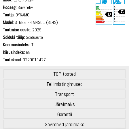
Hooaeg:
Suverehv
Tootja:
DYNAMO
Mudel:
STREET-H M4S01 (BL4S)
Tootmise aasta:
2025
71 dB
Sõiduki tüüp:
Sõiduauto
Koormusindeks:
T
Kiirusindeks:
88
Tootekood:
3220011427
TOP tooted
Tellimistingimused
Transport
Järelmaks
Garantii
Savirehvid järelmaks