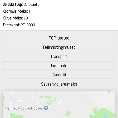
71 dB
Sõiduki tüüp:
Sõiduauto
Koormusindeks:
T
Kiirusindeks:
73
Tootekood:
RTL0003
TOP tooted
Tellimistingimused
Transport
Järelmaks
Garantii
Savirehvid järelmaks