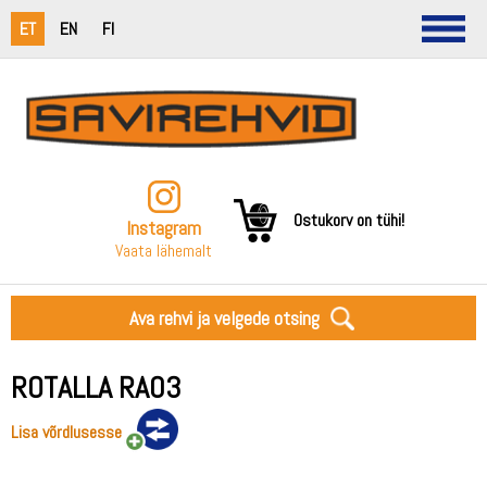
ET
EN
FI
Ostukorv on tühi!
Instagram
Vaata lähemalt
Ava rehvi ja velgede otsing
ROTALLA RA03
Lisa võrdlusesse