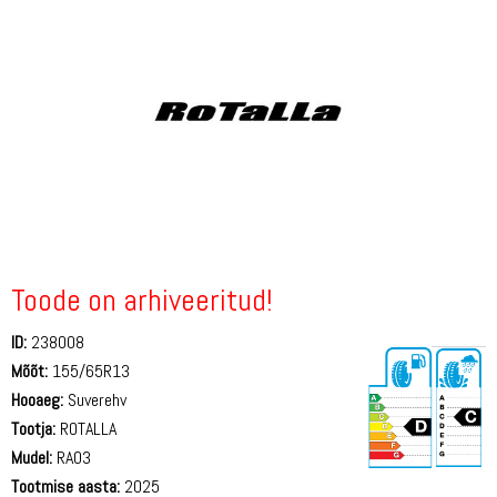
Toode on arhiveeritud!
ID:
238008
Mõõt:
155/65R13
Hooaeg:
Suverehv
Tootja:
ROTALLA
Mudel:
RA03
Tootmise aasta:
2025