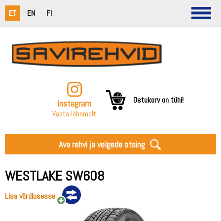
ET
EN
FI
Ostukorv on tühi!
Instagram
Vaata lähemalt
Ava rehvi ja velgede otsing
WESTLAKE SW608
Lisa võrdlusesse