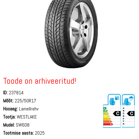
Toode on arhiveeritud!
ID:
237814
Mõõt:
225/50R17
Hooaeg:
Lamellrehv
Tootja:
WESTLAKE
Mudel:
SW608
Tootmise aasta:
2025
72 dB