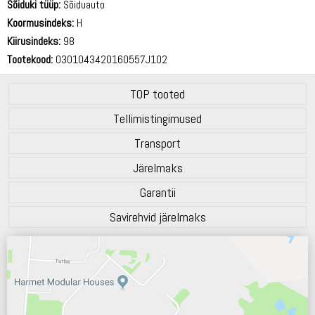
Sõiduki tüüp:
Sõiduauto
Koormusindeks:
H
Kiirusindeks:
98
Tootekood:
0301043420160557J102
TOP tooted
Tellimistingimused
Transport
Järelmaks
Garantii
Savirehvid järelmaks