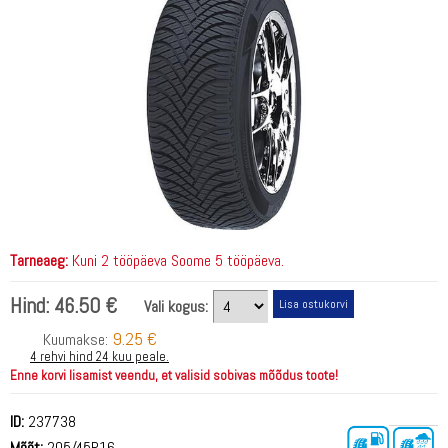
Tarneaeg:
Kuni 2 tööpäeva Soome 5 tööpäeva.
Hind:
46.50 €
Vali kogus:
9.25 €
Kuumakse:
4 rehvi hind 24 kuu peale.
Enne korvi lisamist veendu, et valisid sobivas mõõdus toote!
ID:
237738
Mõõt:
205/45R16