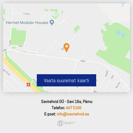
Vaata suuremat kaarti
Savirehvid OÜ - Savi 16a, Pärnu
Telefon:
447 5166
E-post:
info@savirehvid.ee