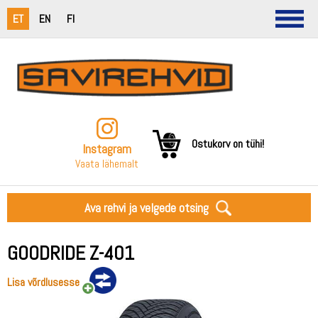
ET
EN
FI
Ostukorv on tühi!
Instagram
Vaata lähemalt
Ava rehvi ja velgede otsing
GOODRIDE Z-401
Lisa võrdlusesse