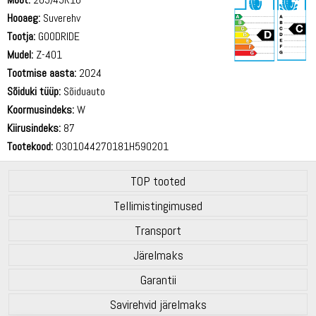
Hooaeg:
Suverehv
Tootja:
GOODRIDE
Mudel:
Z-401
Tootmise aasta:
2024
72 dB
Sõiduki tüüp:
Sõiduauto
Koormusindeks:
W
Kiirusindeks:
87
Tootekood:
0301044270181H590201
TOP tooted
Tellimistingimused
Transport
Järelmaks
Garantii
Savirehvid järelmaks